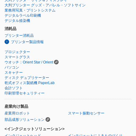
大判プリンター グッズ・アパレル・ソフトサイン
業務用写真・プリントシステム
デジタルラベル印刷機
デジタル捺染機
消耗品
プリンター消耗品
プリンター製品情報
プロジェクター
スマートグラス
ウオッチ：Orient Star / Orient
パソコン
スキャナー
ディスク デュプリケーター
乾式オフィス製紙機 PaperLab
会計ソフト
印刷管理セキュリティー
産業向け製品
産業用ロボット
スマート振動センサー
部品成形ソリューション
<インクジェットソリューション>
インクジェットヘッド
インクジェットによるものづくり