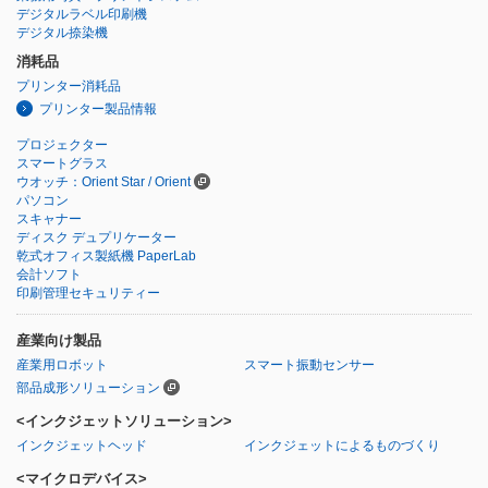
デジタルラベル印刷機
デジタル捺染機
消耗品
プリンター消耗品
プリンター製品情報
プロジェクター
スマートグラス
ウオッチ：Orient Star / Orient
パソコン
スキャナー
ディスク デュプリケーター
乾式オフィス製紙機 PaperLab
会計ソフト
印刷管理セキュリティー
産業向け製品
産業用ロボット
スマート振動センサー
部品成形ソリューション
<インクジェットソリューション>
インクジェットヘッド
インクジェットによるものづくり
<マイクロデバイス>