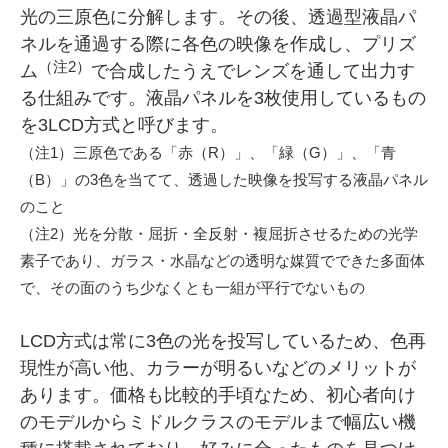
光の三原色に分解します。その後、透過型液晶パ
ネルを通過する際に各色の映像を作成し、プリズ
（注2）
ム
で合成したうえでレンズを通して出力す
る仕組みです。液晶パネルを3枚使用しているもの
を3LCD方式と呼びます。
（注1）三原色である「赤（R）」、「緑（G）」、「青
（B）」の3色を当てて、透過した映像を投写する液晶パネル
のこと
（注2）光を分散・屈折・全反射・複屈折させるための光学
素子であり、ガラス・水晶などの透明な媒質でできた多面体
で、その面のうち少なくとも一組が平行でないもの
LCD方式は常に3色の光を投写しているため、色再
現性が高い他、カラーが明るいなどのメリットが
あります。価格も比較的手頃なため、初心者向け
のモデルからミドルクラスのモデルまで幅広い機