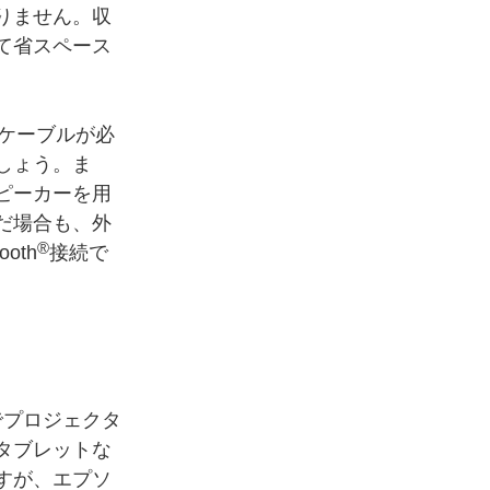
りません。収
て省スペース
ケーブルが必
しょう。ま
ピーカーを用
だ場合も、外
®
oth
接続で
的でプロジェクタ
タブレットな
すが、エプソ