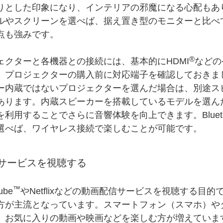
りとした印象になり、インテリアの邪魔になる心配もあ
ルやスクリーンを選べば、据え置き型のモニターと比べ
点も強みです。
®
ェクターと各機器との接続には、基本的にHDMI
などの
。プロジェクターの購入前に対応端子を確認しておきま
ー内蔵ではないプロジェクターを選んだ場合は、別途ス
あります。内蔵スピーカーを搭載しているモデルを選ん
利用することでさらに音響体験を向上できます。Blueto
選べば、ワイヤレス接続で楽しむことが可能です。
サービスを視聴する
™
ube
やNetflixなどの動画配信サービスを視聴する目
方が主流となっています。スマートフォン（スマホ）や
、お気に入りの動画や映画などを楽しむ方が増えていま