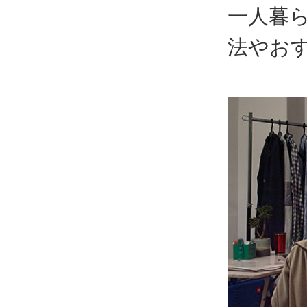
一人暮
法やお