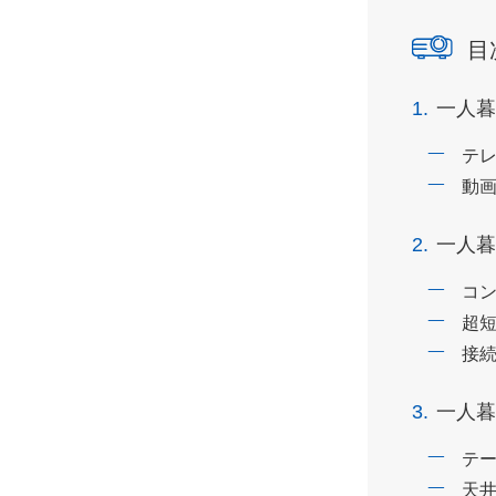
目
1.
一人暮
テ
動
2.
一人暮
コ
超
接
3.
一人暮
テ
天