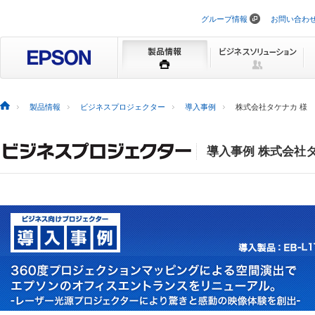
グループ情報
お問い合わ
ナ
ビ
ゲ
ー
シ
ョ
ン
を
製品情報
ビジネスプロジェクター
導入事例
株式会社タケナカ 様
ス
キ
ッ
プ
導入事例 株式会社タ