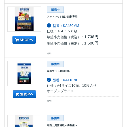
フォトマット紙／顔料専用
型番：KA450MM
仕様：Ａ４：５０枚
1,738円
希望小売価格（税込）：
1,580円
希望小売価格（税別）：
備考：
両面マット名刺用紙
型番：KA410NC
仕様：A4サイズ10面、10枚入り
オープンプライス
備考：
両面上質普通紙＜再生紙＞