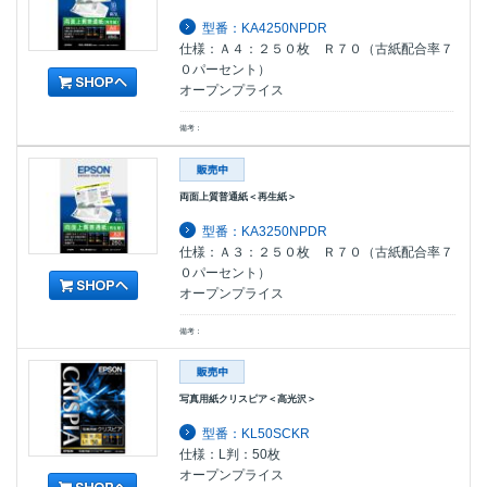
型番：KA4250NPDR
仕様：Ａ４：２５０枚 Ｒ７０（古紙配合率７
０パーセント）
オープンプライス
備考：
両面上質普通紙＜再生紙＞
型番：KA3250NPDR
仕様：Ａ３：２５０枚 Ｒ７０（古紙配合率７
０パーセント）
オープンプライス
備考：
写真用紙クリスピア＜高光沢＞
型番：KL50SCKR
仕様：L判：50枚
オープンプライス