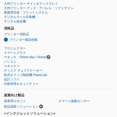
大判プリンター サイン＆ディスプレイ
大判プリンター グッズ・アパレル・ソフトサイン
業務用写真・プリントシステム
デジタルラベル印刷機
デジタル捺染機
消耗品
プリンター消耗品
プリンター製品情報
プロジェクター
スマートグラス
ウオッチ：Orient Star / Orient
パソコン
スキャナー
ディスク デュプリケーター
乾式オフィス製紙機 PaperLab
会計ソフト
印刷管理セキュリティー
産業向け製品
産業用ロボット
スマート振動センサー
部品成形ソリューション
<インクジェットソリューション>