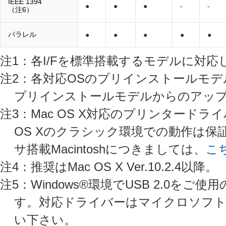
IEEE 1394
●
●
●
-
-
（注6）
パラレル
●
●
●
●
●
注1：各I/Fを標準搭載するモデルに対応
注2：各対応OSのプリインストールモデルに対
プリインストールモデルからのアッ
注3：Mac OS X対応のプリンタード
OS Xのクラシック環境での動作は
サ搭載Macintoshにつきましては、
こ
注4：推奨はMac OS X Ver.10.2.4以降。
注5：Windows®環境でUSB 2.0
す。対応ドライバーはマイクロソフト
い下さい。