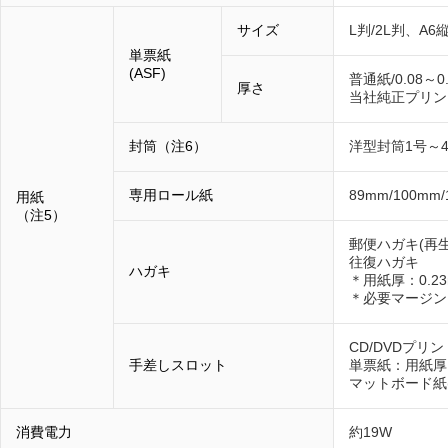
サイズ
L判/2L判、A6
単票紙
(ASF)
普通紙/0.08～0
厚さ
当社純正プリンタ
封筒（注6）
洋型封筒1号～4
専用ロール紙
89mm/100mm/
用紙
（注5）
郵便ハガキ(再
往復ハガキ
ハガキ
＊用紙厚：0.2
＊必要マージン
CD/DVDプリ
手差しスロット
単票紙：用紙厚1
マットボード紙
消費電力
約19W