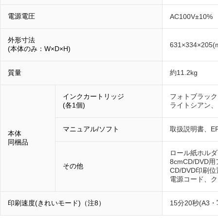
電源電圧
AC100V±10%
外形寸法
631×334×205(
(本体のみ：W×D×H)
質量
約11.2kg
インクカートリッジ
フォトブラック
(各1個)
ライトシアン、
マニュアル/ソフト
取扱説明書、EP
本体
同梱品
ロール紙ホルダ、
8cmCD/DV
その他
CD/DVD印刷
電源コード、ク
印刷速度(きれいモード)（注8）
15分20秒(A