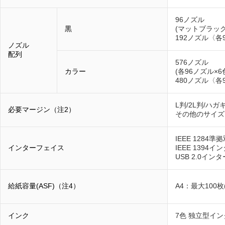
96ノズル
黒
(マットブラッ
192ノズル〈各
ノズル
配列
576ノズル
カラー
(各96ノズル
480ノズル〈各
L判/2L判/ハガ
必要マージン（注2）
その他のサイズ
IEEE 128
インターフェイス
IEEE 1394
USB 2.0イン
給紙容量(ASF)（注4）
A4：最大100枚
インク
7色 独立型イン