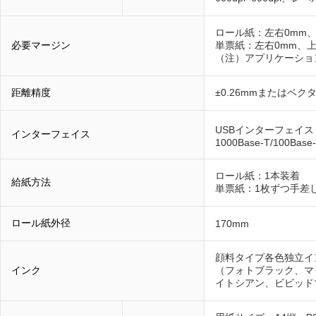
ロール紙：左右0mm、
必要マージン
単票紙：左右0mm、上
（注）アプリケーショ
距離精度
±0.26mmまたはベクタ
USBインターフェイス（Hi
インターフェイス
1000Base-T/100Base
ロール紙：1本装着
給紙方法
単票紙：1枚ずつ手差
ロール紙外径
170mm
顔料タイプ各色独立イ
インク
（フォトブラック、マ
イトシアン、ビビッド