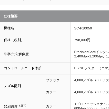
仕様概要
機種名
SC-P10050
価格（税別）
798,000円
PrecisionCoreイ
印字方式/解像度
2,400dpix1,200dpi、1
コントロールコード体系
ESC/Pラスター（コ
ブラック
4,000ノズル（800ノ
ノズル配列
カラー
4,000ノズル（800ノ
<プロフェッショナルフ
（注1）
カラー
印刷速度
600dpi×600dpi