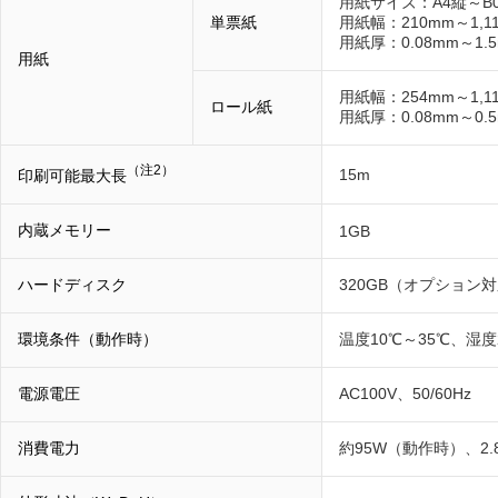
用紙サイズ：A4縦～B
単票紙
用紙幅：210mm～1,1
用紙厚：0.08mm～1.
用紙
用紙幅：254mm～1,1
ロール紙
用紙厚：0.08mm～0.
（注2）
15m
印刷可能最大長
内蔵メモリー
1GB
ハードディスク
320GB（オプション
環境条件（動作時）
温度10℃～35℃、湿度
電源電圧
AC100V、50/60Hz
消費電力
約95W（動作時）、2