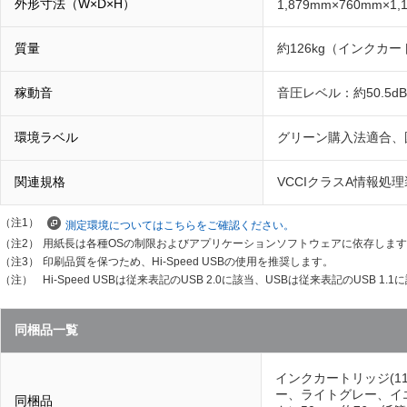
外形寸法（W×D×H）
1,879mm×760mm×1,
質量
約126kg（インクカ
稼動音
音圧レベル：約50.5d
環境ラベル
グリーン購入法適合、
関連規格
VCCIクラスA情報処
（注1）
測定環境についてはこちらをご確認ください。
（注2）
用紙長は各種OSの制限およびアプリケーションソフトウェアに依存しま
（注3）
印刷品質を保つため、Hi-Speed USBの使用を推奨します。
（注）
Hi-Speed USBは従来表記のUSB 2.0に該当、USBは従来表記のUSB 1.
同梱品一覧
インクカートリッジ(110
ー、ライトグレー、イ
同梱品