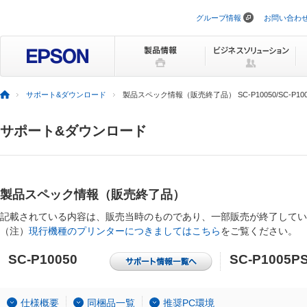
グループ情報
お問い合わ
ナ
ビ
ゲ
ー
シ
ョ
ン
サポート&ダウンロード
製品スペック情報（販売終了品） SC-P10050/SC-P100
を
ス
キ
サポート&ダウンロード
ッ
プ
製品スペック情報（販売終了品）
記載されている内容は、販売当時のものであり、一部販売が終了してい
（注）
現行機種のプリンターにつきましてはこちら
をご覧ください。
SC-P10050
SC-P1005P
仕様概要
同梱品一覧
推奨PC環境