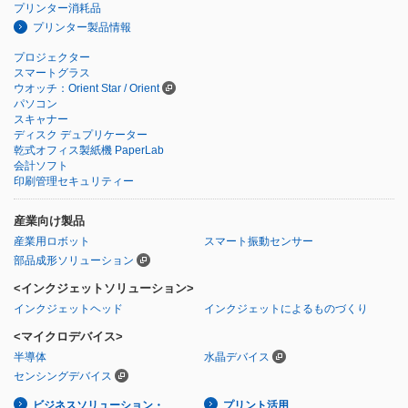
プリンター消耗品
プリンター製品情報
プロジェクター
スマートグラス
ウオッチ：Orient Star / Orient
パソコン
スキャナー
ディスク デュプリケーター
乾式オフィス製紙機 PaperLab
会計ソフト
印刷管理セキュリティー
産業向け製品
産業用ロボット
スマート振動センサー
部品成形ソリューション
<インクジェットソリューション>
インクジェットヘッド
インクジェットによるものづくり
<マイクロデバイス>
半導体
水晶デバイス
センシングデバイス
ビジネスソリューション・
プリント活用