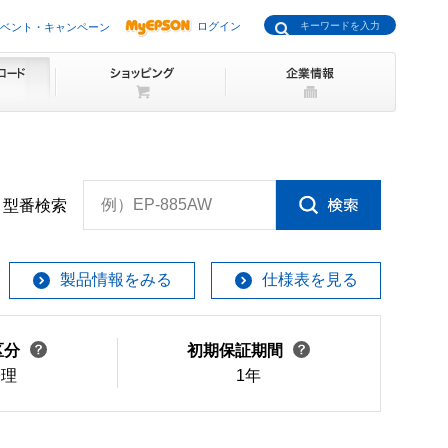
ログイン
ベント・キャンペーン
例）EP-885AW
型番検索
製品情報をみる
仕様表を見る
区分
初期保証期間
修理
1年