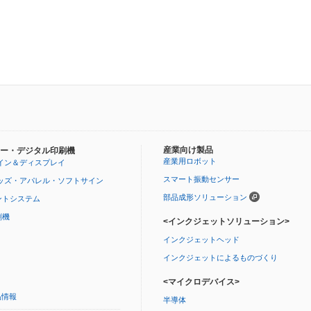
産業向け製品
ー・デジタル印刷機
産業用ロボット
イン＆ディスプレイ
スマート振動センサー
ッズ・アパレル・ソフトサイン
部品成形ソリューション
ントシステム
刷機
<インクジェットソリューション>
インクジェットヘッド
インクジェットによるものづくり
<マイクロデバイス>
品情報
半導体