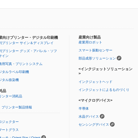
産業向け製品
業向けプリンター・デジタル印刷機
産業用ロボット
判プリンター サイン＆ディスプレイ
スマート振動センサー
判プリンター グッズ・アパレル・ソフ
サイン
部品成形ソリューション
務用写真・プリントシステム
<インクジェットソリューション
ジタルラベル印刷機
>
ジタル捺染機
インクジェットヘッド
インクジェットによるものづくり
耗品
リンター消耗品
<マイクロデバイス>
プリンター製品情報
半導体
水晶デバイス
ロジェクター
センシングデバイス
マートグラス
ッチ：Orient Star / Orient