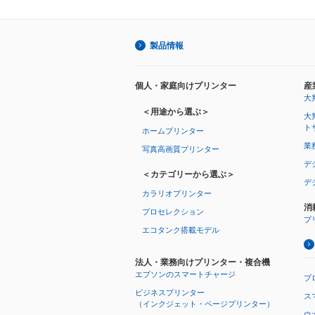
製品情報
個人・家庭向けプリンター
産
大
＜用途から選ぶ＞
大
ト
ホームプリンター
業
写真高画質プリンター
デ
＜カテゴリーから選ぶ＞
デ
カラリオプリンター
消
プロセレクション
プ
エコタンク搭載モデル
法人・業務向けプリンター・複合機
エプソンのスマートチャージ
プ
ビジネスプリンター
ス
（インクジェット・ページプリンター）
ウオ