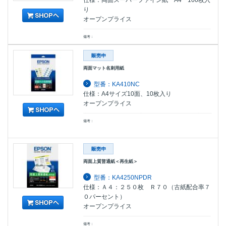
仕様：両面スーパーファイン紙 A4 100枚入
り
オープンプライス
備考：
両面マット名刺用紙
型番：KA410NC
仕様：A4サイズ10面、10枚入り
オープンプライス
備考：
両面上質普通紙＜再生紙＞
型番：KA4250NPDR
仕様：Ａ４：２５０枚 Ｒ７０（古紙配合率７
０パーセント）
オープンプライス
備考：