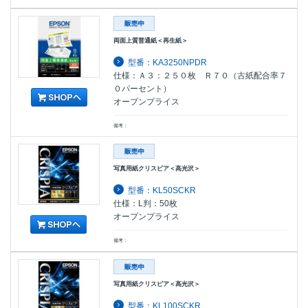
両面上質普通紙＜再生紙＞
型番：KA3250NPDR
仕様：Ａ３：２５０枚 Ｒ７０（古紙配合率７
０パーセント）
オープンプライス
備考：
写真用紙クリスピア＜高光沢＞
型番：KL50SCKR
仕様：L判：50枚
オープンプライス
備考：
写真用紙クリスピア＜高光沢＞
型番：KL100SCKR