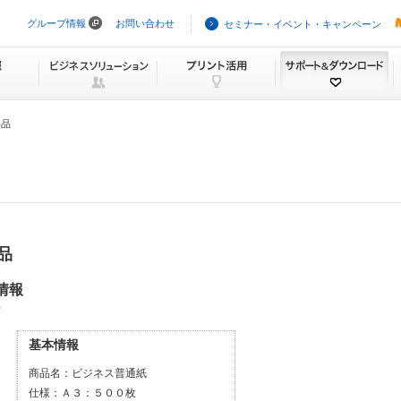
グループ情報
お問い合わせ
セミナー・イベント・キャンペーン
ナ
ビ
ゲ
ー
シ
ョ
ン
製品
を
ス
キ
ッ
プ
品
本情報
）
基本情報
商品名：
ビジネス普通紙
仕様：
Ａ３：５００枚