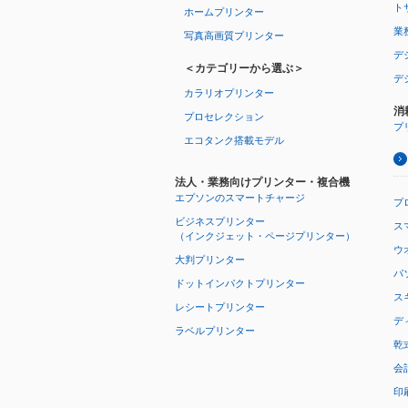
ト
ホームプリンター
業
写真高画質プリンター
デ
＜カテゴリーから選ぶ＞
デ
カラリオプリンター
消
プロセレクション
プ
エコタンク搭載モデル
法人・業務向けプリンター・複合機
エプソンのスマートチャージ
プ
ビジネスプリンター
ス
（インクジェット・ページプリンター）
ウオ
大判プリンター
パ
ドットインパクトプリンター
ス
レシートプリンター
デ
ラベルプリンター
乾
会
印