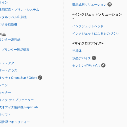
サイン
部品成形ソリューション
務用写真・プリントシステム
<インクジェットソリューション
ジタルラベル印刷機
>
ジタル捺染機
インクジェットヘッド
インクジェットによるものづくり
耗品
リンター消耗品
<マイクロデバイス>
プリンター製品情報
半導体
水晶デバイス
ロジェクター
センシングデバイス
マートグラス
ッチ：Orient Star / Orient
ソコン
キャナー
ィスク デュプリケーター
式オフィス製紙機 PaperLab
計ソフト
刷管理セキュリティー