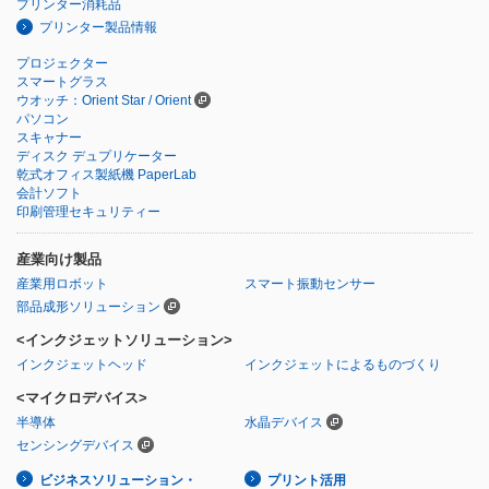
プリンター消耗品
プリンター製品情報
プロジェクター
スマートグラス
ウオッチ：Orient Star / Orient
パソコン
スキャナー
ディスク デュプリケーター
乾式オフィス製紙機 PaperLab
会計ソフト
印刷管理セキュリティー
産業向け製品
産業用ロボット
スマート振動センサー
部品成形ソリューション
<インクジェットソリューション>
インクジェットヘッド
インクジェットによるものづくり
<マイクロデバイス>
半導体
水晶デバイス
センシングデバイス
ビジネスソリューション・
プリント活用