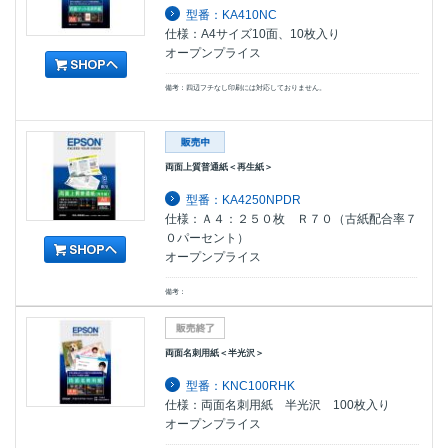
型番：KA410NC
仕様：A4サイズ10面、10枚入り
オープンプライス
備考：四辺フチなし印刷には対応しておりません。
両面上質普通紙＜再生紙＞
型番：KA4250NPDR
仕様：Ａ４：２５０枚 Ｒ７０（古紙配合率７
０パーセント）
オープンプライス
備考：
両面名刺用紙＜半光沢＞
型番：KNC100RHK
仕様：両面名刺用紙 半光沢 100枚入り
オープンプライス