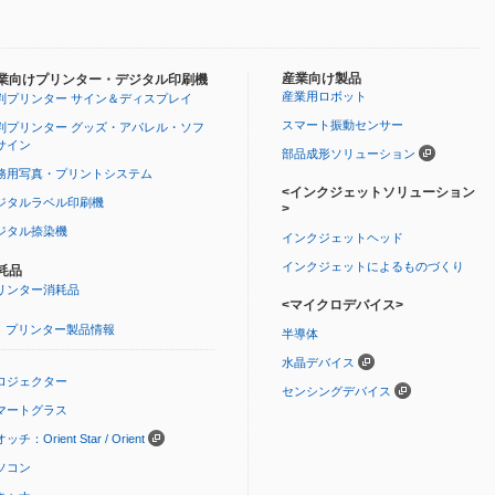
産業向け製品
業向けプリンター・デジタル印刷機
産業用ロボット
判プリンター サイン＆ディスプレイ
スマート振動センサー
判プリンター グッズ・アパレル・ソフ
サイン
部品成形ソリューション
務用写真・プリントシステム
<インクジェットソリューション
ジタルラベル印刷機
>
ジタル捺染機
インクジェットヘッド
インクジェットによるものづくり
耗品
リンター消耗品
<マイクロデバイス>
プリンター製品情報
半導体
水晶デバイス
ロジェクター
センシングデバイス
マートグラス
ッチ：Orient Star / Orient
ソコン