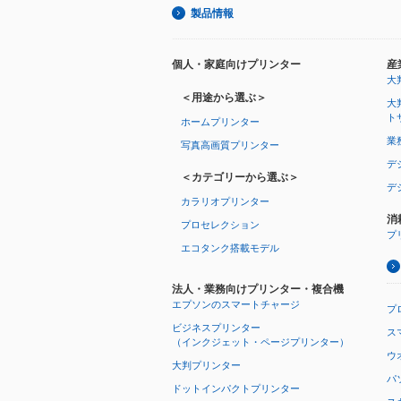
製品情報
個人・家庭向けプリンター
産
大
＜用途から選ぶ＞
大
ト
ホームプリンター
業
写真高画質プリンター
デ
＜カテゴリーから選ぶ＞
デ
カラリオプリンター
消
プロセレクション
プ
エコタンク搭載モデル
法人・業務向けプリンター・複合機
エプソンのスマートチャージ
プ
ビジネスプリンター
ス
（インクジェット・ページプリンター）
ウオ
大判プリンター
パ
ドットインパクトプリンター