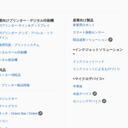
産業向け製品
業向けプリンター・デジタル印刷機
産業用ロボット
判プリンター サイン＆ディスプレイ
スマート振動センサー
判プリンター グッズ・アパレル・ソフ
サイン
部品成形ソリューション
務用写真・プリントシステム
<インクジェットソリューション
ジタルラベル印刷機
>
ジタル捺染機
インクジェットヘッド
インクジェットによるものづくり
耗品
リンター消耗品
<マイクロデバイス>
プリンター製品情報
半導体
水晶デバイス
ロジェクター
センシングデバイス
マートグラス
ッチ：Orient Star / Orient
ソコン