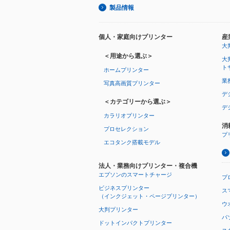
製品情報
個人・家庭向けプリンター
産
大
＜用途から選ぶ＞
大
ト
ホームプリンター
業
写真高画質プリンター
デ
＜カテゴリーから選ぶ＞
デ
カラリオプリンター
消
プロセレクション
プ
エコタンク搭載モデル
法人・業務向けプリンター・複合機
エプソンのスマートチャージ
プ
ビジネスプリンター
ス
（インクジェット・ページプリンター）
ウオ
大判プリンター
パ
ドットインパクトプリンター