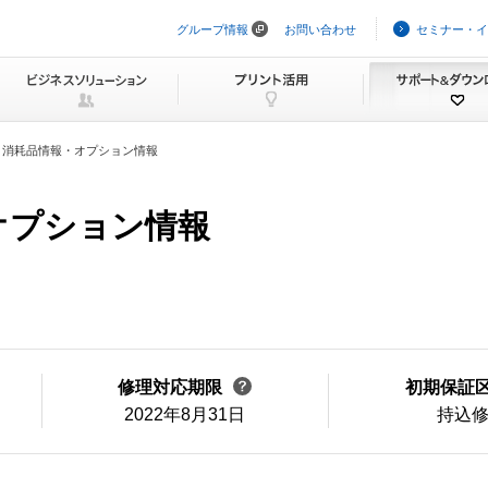
グループ情報
お問い合わせ
セミナー・イ
ナ
ビ
ゲ
ー
シ
ョ
ン
消耗品情報・オプション情報
を
ス
キ
ッ
・オプション情報
プ
修理対応期限
初期保証
2022年8月31日
持込