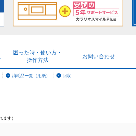
ト
困った時・使い方・
お問い合わせ
ド
操作方法
消耗品一覧（用紙）
回収
れます）