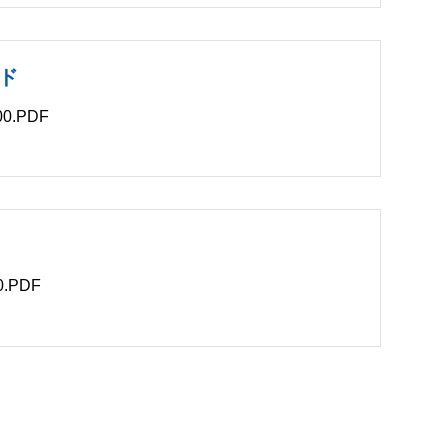
ド
0.PDF
B
.PDF