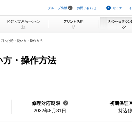
グループ情報
お問い合わせ
セミナー・イ
ナ
ビ
ゲ
ー
シ
ョ
ン
困った時・使い方・操作方法
を
ス
キ
い方・操作方法
ッ
プ
修理対応期限
初期保証
2022年8月31日
持込