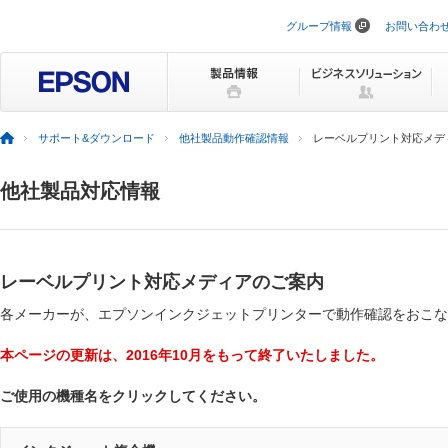
グループ情報
お問い合わ
ナ
ビ
ゲ
ー
シ
ョ
ン
サポート&ダウンロード
他社製品動作確認情報
レーベルプリント対応メデ
を
ス
キ
他社製品対応情報
ッ
プ
レーベルプリント対応メディアのご案内
各メーカーが、エプソンインクジェットプリンターで動作確認をおこな
本ページの更新は、2016年10月をもって終了いたしました。
ご使用の機種名をクリックしてください。