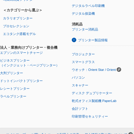
デジタルラベル印刷機
＜カテゴリーから選ぶ＞
デジタル捺染機
カラリオプリンター
消耗品
プロセレクション
プリンター消耗品
エコタンク搭載モデル
プリンター製品情報
法人・業務向けプリンター・複合機
エプソンのスマートチャージ
プロジェクター
ビジネスプリンター
スマートグラス
（インクジェット・ページプリンター）
ウオッチ：Orient Star / Orient
大判プリンター
パソコン
ドットインパクトプリンター
スキャナー
レシートプリンター
ディスク デュプリケーター
ラベルプリンター
乾式オフィス製紙機 PaperLab
会計ソフト
印刷管理セキュリティー