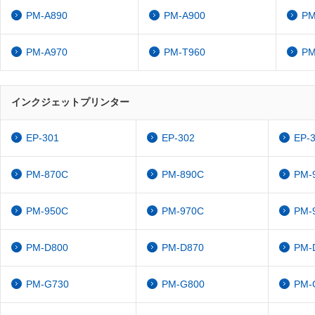
PM-A890
PM-A900
PM
PM-A970
PM-T960
PM
インクジェットプリンター
EP-301
EP-302
EP-
PM-870C
PM-890C
PM-
PM-950C
PM-970C
PM-
PM-D800
PM-D870
PM-
PM-G730
PM-G800
PM-