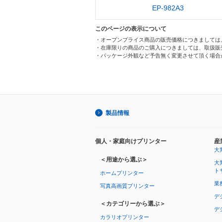
EP-982A3
このページの表示について
・オープンプライス商品の販売価格につきましては
・在庫限りの商品のご購入につきましては、取扱販
・パッケージ外観など予告無く変更させて頂く場合
製品情報
個人・家庭向けプリンター
産
大
＜用途から選ぶ＞
大
ト
ホームプリンター
業
写真高画質プリンター
デ
＜カテゴリーから選ぶ＞
デ
カラリオプリンター