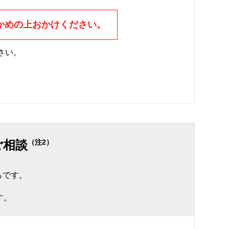
かめの上おかけください。
さい。
。
ご相談
（注2）
らです。
す。