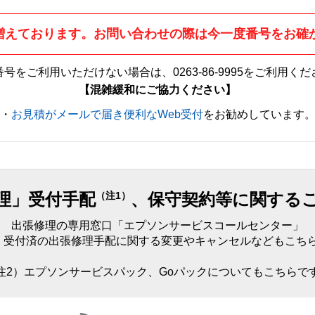
増えております。お問い合わせの際は今一度番号をお確
番号をご利用いただけない場合は、
0263-86-9995
をご利用くだ
【混雑緩和にご協力ください】
・
お見積がメールで届き便利なWeb受付
をお勧めしています
理」受付手配
、保守契約等に関する
（注1）
出張修理の専用窓口「エプソンサービスコールセンター」
）受付済の出張修理手配に関する変更やキャンセルなどもこち
注2）エプソンサービスパック、Goパックについてもこちらで