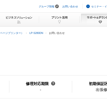
グループ情報
お問い合わせ
セミナー・イ
ナ
ビ
ゲ
ー
シ
ョ
ン
ページプリンター）
LP-S280DN
お問い合わせ
を
ス
キ
ッ
プ
修理対応期限
初期保証
-
出張