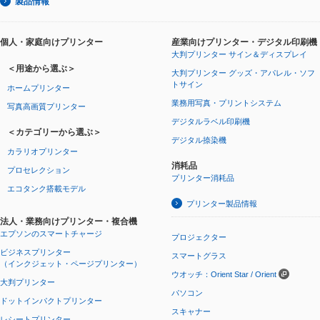
製品情報
個人・家庭向けプリンター
産業向けプリンター・デジタル印刷機
大判プリンター サイン＆ディスプレイ
＜用途から選ぶ＞
大判プリンター グッズ・アパレル・ソフ
トサイン
ホームプリンター
業務用写真・プリントシステム
写真高画質プリンター
デジタルラベル印刷機
＜カテゴリーから選ぶ＞
デジタル捺染機
カラリオプリンター
消耗品
プロセレクション
プリンター消耗品
エコタンク搭載モデル
プリンター製品情報
法人・業務向けプリンター・複合機
エプソンのスマートチャージ
プロジェクター
ビジネスプリンター
スマートグラス
（インクジェット・ページプリンター）
ウオッチ：Orient Star / Orient
大判プリンター
パソコン
ドットインパクトプリンター
スキャナー
レシートプリンター