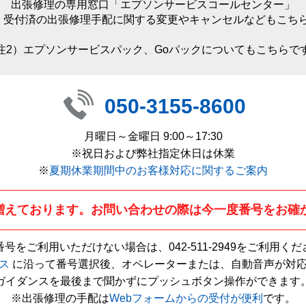
出張修理の専用窓口「エプソンサービスコールセンター」
）受付済の出張修理手配に関する変更やキャンセルなどもこち
注2）エプソンサービスパック、Goパックについてもこちらで
050-3155-8600
月曜日～金曜日 9:00～17:30
※祝日および弊社指定休日は休業
※
夏期休業期間中のお客様対応に関するご案内
増えております。お問い合わせの際は今一度番号をお確
番号をご利用いただけない場合は、
042-511-2949
をご利用くだ
ス
に沿って番号選択後、オペレーターまたは、自動音声が対
ガイダンスを最後まで聞かずにプッシュボタン操作ができます
※出張修理の手配は
Webフォームからの受付が便利
です。