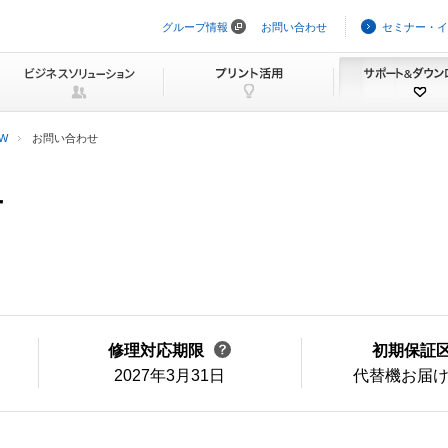
グループ情報
お問い合わせ
セミナー・イ
ナ
ビ
ゲ
ー
シ
ョ
ン
0W
お問い合わせ
を
ス
キ
せ
ッ
プ
修理対応期限
初期保証
2027年3月31日
代替機お届