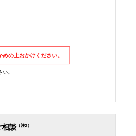
かめの上おかけください。
さい。
。
ご相談
（注2）