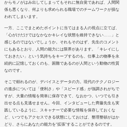
からモノがはみ出してしまってもそれに無自覚であれば、人間関
係も悪くなり、何よりも求められる職場でのチームワークが損な
われてしまいます。
一方、ここでまとめたポイントに当てはまる人の視点に立てば、
「心がけだけではなかなかキレイな状態を維持できない……」と
感じるのではないでしょうか。それもそのはず、先生のコメント
にもあるとおり、人間の能力には限界があります。「キレイにし
ておきたい」という気持ちをキープするのも、仕事上の物事を永
続的に記憶しておくのも、困難であるのが人間という動物の性質
なのです。
そこで頼れるのが、デバイスとデータの力。現代のテクノロジー
の進歩については「便利さ」や「スピード感」が強調されがちで
すが、大量の情報を簡単に保存できて、なおかつ、いつでも引き
出せる点も見逃せません。今回、インタビューした齊藤先生も実
践しているように、スキャナーで必要な情報を保存しておくな
ど、いつでもアクセスできる状態にしておけば、整理整頓がはか
どり、さらにあなたの能力を“拡張”することができるのです。