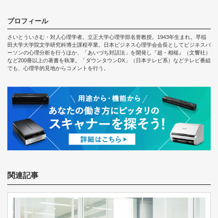
プロフィール
さいとういさむ・対人心理学者。立正大学心理学部名誉教授。1943年生まれ。早稲
田大学大学院文学研究科博士課程卒業。日本ビジネス心理学会会長としてビジネスパ
ーソンの心理分析を行うほか、「あいづち対話法」を開発し『超・相槌』（文響社）
など200冊以上の著書を執筆。「ダウンタウンDX」（日本テレビ系）などテレビ番組
でも、心理学的見地からコメントを行う。
関連記事