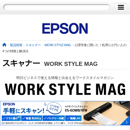
ホーム
製品情報
ビジネスソリューション
製品情報
スキャナー
WORK STYLE MAG
心理学者に聞いた！机周りが汚い人の
プリント活用
4つの特徴と解決法
WORK STYLE MAG
サポート&ダウンロード
明日ビジネスで使える情報と出会えるワークスタイルマガジン
ショッピング
企業情報
グループ情報
お問い合わせ