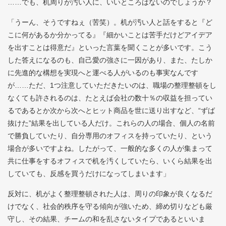
……でも、机周りが汚い人に、いいところはないのでしょうか？
「うーん、そうですねぇ（苦笑）。机が汚い人と話をすると『ど
こに何があるか分かってる』『細かいことは苦手だけどアイデア
を出すことは得意だ』といった言葉を聞くことが多いです。こう
した答えになるのも、自己愛の強さに一因があり、また、たしか
に先進的な構想を実現へと運べる人がいるのも事実なんです
が……ただ、1つ注意していただきたいのは、職場の整理整頓をし
なくても許されるのは、たとえば会社の数十％の収益を担ってい
るであるとか次から次へとヒット商品を世に送り出すなど、“ずば
抜けた”結果を出している人だけ。これらの人の場合、個人の名前
で勝負していたり、自分専用のオフィスを持っていたり、という
場合が多いですよね。したがって、一般的な多くの人が集まって
共に仕事をするオフィスで机を汚くしていたら、いくら結果を出
していても、反感を買うだけになってしまいます」
反対に、机がよく整理整頓された人は、周りの印象が良くなるだ
けでなく、社会的秩序を守る傾向が強いため、締め切りなども厳
守し、その結果、チームの和を乱さないタイプであるといいま