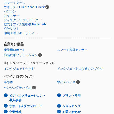
スマートグラス
ウオッチ：Orient Star / Orient
パソコン
スキャナー
ディスク デュプリケーター
乾式オフィス製紙機 PaperLab
会計ソフト
印刷管理セキュリティー
産業向け製品
産業用ロボット
スマート振動センサー
部品成形ソリューション
<インクジェットソリューション>
インクジェットヘッド
インクジェットによるものづくり
<マイクロデバイス>
半導体
水晶デバイス
センシングデバイス
ビジネスソリューション・
プリント活用
導入事例
サポート&ダウンロード
ショッピング
企業情報
お問い合わせ