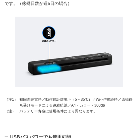
です。（稼働日数が週5日の場合）
®
初回満充電時／動作保証環境下（5～35℃）／Wi-Fi
接続時／原稿待
（注1）
ち受けモードによる連続給紙／A4・カラー・300dp
バッテリー寿命は使用条件により異なります。
（注）
USBバスパワーでも使用可能