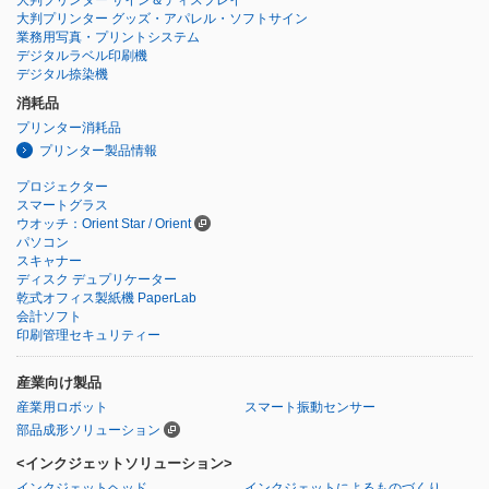
大判プリンター サイン＆ディスプレイ
大判プリンター グッズ・アパレル・ソフトサイン
業務用写真・プリントシステム
デジタルラベル印刷機
デジタル捺染機
消耗品
プリンター消耗品
プリンター製品情報
プロジェクター
スマートグラス
ウオッチ：Orient Star / Orient
パソコン
スキャナー
ディスク デュプリケーター
乾式オフィス製紙機 PaperLab
会計ソフト
印刷管理セキュリティー
産業向け製品
産業用ロボット
スマート振動センサー
部品成形ソリューション
<インクジェットソリューション>
インクジェットヘッド
インクジェットによるものづくり