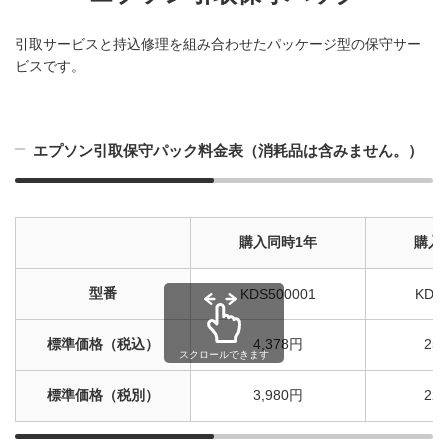
引取サービスと持込修理を組み合わせたパッケージ型の保守サー
ビスです。
エプソン引取保守パック料金表（消耗品は含みません。）
購入同時1年
購入
型番
KDS500001
KDS
標準価格（税込）
4,378円
25
スクロールできます
標準価格（税別）
3,980円
22