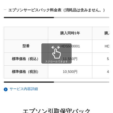
エプソンサービスパック料金表（消耗品は含みません。）
購入同時1年
購入
型番
HDS500001
HDS
標準価格（税込）
11,550円
52
スクロールできます
標準価格（税別）
10,500円
48
サービス内容詳細
エプソン引取保守パック