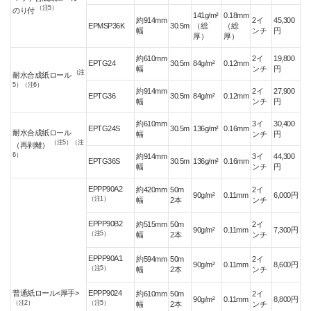
（注5）
のり付
141g/m²
0.18mm
約914mm
2イ
45,300
EPMSP36K
30.5m
（総
（総
幅
ンチ
円
厚）
厚）
約610mm
2イ
19,800
EPTG24
30.5m
84g/m²
0.12mm
幅
ンチ
円
（注
耐水合成紙ロール
5）（注6）
約914mm
2イ
27,900
EPTG36
30.5m
84g/m²
0.12mm
幅
ンチ
円
約610mm
3イ
30,400
EPTG24S
30.5m
136g/m²
0.16mm
耐水合成紙ロール
幅
ンチ
円
（注5）（注
（再剥離）
6）
約914mm
3イ
44,300
EPTG36S
30.5m
136g/m²
0.16mm
幅
ンチ
円
EPPP90A2
約420mm
50m
2イ
90g/m²
0.11mm
6,000円
（注1）
幅
2本
ンチ
EPPP90B2
約515mm
50m
2イ
90g/m²
0.11mm
7,300円
（注5）
幅
2本
ンチ
EPPP90A1
約594mm
50m
2イ
90g/m²
0.11mm
8,600円
（注5）
幅
2本
ンチ
普通紙ロール<厚手>
EPPP9024
約610mm
50m
2イ
90g/m²
0.11mm
8,800円
（注2）
（注5）
幅
2本
ンチ