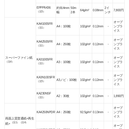
EPPP6436
約914mm
50m
2イ
64g/m²
0.08mm
7,800円
（注5）
幅
2本
ンチ
オープ
KA4100SFR
A4：100枚
102g/m²
0.12mm
-
ンプラ
（注1）
イス
オープ
KA4250SFR
A4：250枚
102g/m²
0.12mm
-
ンプラ
（注1）
イス
スーパーファイン紙
オープ
KA3100SFR
（注4）
A3：100枚
102g/m²
0.12mm
-
ンプラ
（注1）
イス
オープ
KA3N100SFR
A3ノビ：100枚
102g/m²
0.12mm
-
ンプラ
（注5）
イス
KA230NSF
A2：30枚
102g/m²
0.12mm
-
1,890円
（注1）
オープ
KA4250NPDR
A4：250枚
92.5g/m²
0.13mm
-
ンプラ
イス
両面上質普通紙<再生
（注1）（注4）
紙>
オープ