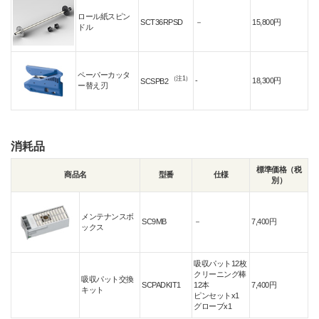
ロール紙スピン
SCT36RPSD
－
15,800円
ドル
ペーパーカッタ
（注1）
-
18,300円
SCSPB2
ー替え刃
消耗品
標準価格（税
商品名
型番
仕様
別）
メンテナンスボ
SC9MB
－
7,400円
ックス
吸収パット12枚
クリーニング棒
吸収パット交換
SCPADKIT1
12本
7,400円
キット
ピンセットx1
グローブx1