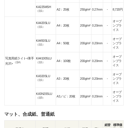
KA225MSH
A2：25枚
250g/m²
0.27mm
-
8,720円
（注1）
オープ
KA420SLU
A4：20枚
200g/m²
0.20mm
-
ンプラ
（注1）
イス
オープ
KA450SLU
A4：50枚
200g/m²
0.20mm
-
ンプラ
（注1）
イス
オープ
写真用紙ライト<薄手
KA4100SLU
A4：100枚
200g/m²
0.20mm
-
ンプラ
（注4）
（注1）
光沢>
イス
オープ
KA320SLU
A3：20枚
200g/m²
0.20mm
-
ンプラ
（注1）
イス
オープ
KA3N20SLU
A3ノビ：20枚
200g/m²
0.20mm
-
ンプラ
（注5）
イス
マット、合成紙、普通紙
紙管
標準価