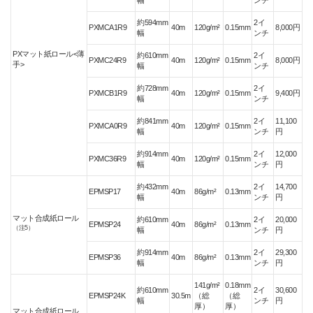
幅
ンチ
約594mm
2イ
PXMCA1R9
40m
120g/m²
0.15mm
8,000円
幅
ンチ
PXマット紙ロール<薄
約610mm
2イ
PXMC24R9
40m
120g/m²
0.15mm
8,000円
手>
幅
ンチ
約728mm
2イ
PXMCB1R9
40m
120g/m²
0.15mm
9,400円
幅
ンチ
約841mm
2イ
11,100
PXMCA0R9
40m
120g/m²
0.15mm
幅
ンチ
円
約914mm
2イ
12,000
PXMC36R9
40m
120g/m²
0.15mm
幅
ンチ
円
約432mm
2イ
14,700
EPMSP17
40m
86g/m²
0.13mm
幅
ンチ
円
マット合成紙ロール
約610mm
2イ
20,000
EPMSP24
40m
86g/m²
0.13mm
（注5）
幅
ンチ
円
約914mm
2イ
29,300
EPMSP36
40m
86g/m²
0.13mm
幅
ンチ
円
141g/m²
0.18mm
約610mm
2イ
30,600
EPMSP24K
30.5m
（総
（総
幅
ンチ
円
厚）
厚）
マット合成紙ロール