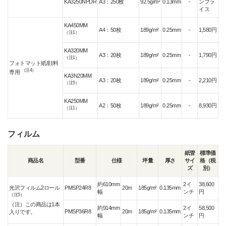
KA3250NPDR
A3：250枚
92.5g/m²
0.13mm
-
ンプラ
イス
KA450MM
A4：50枚
189g/m²
0.25mm
-
1,580円
（注1）
KA320MM
A3：20枚
189g/m²
0.25mm
-
1,790円
（注1）
フォトマット紙/顔料
（注4）
専用
KA3N20MM
A3：20枚
189g/m²
0.25mm
-
2,210円
（注5）
KA250MM
A2：50枚
189g/m²
0.25mm
-
8,930円
（注1）
フィルム
紙管
標準価
商品名
型番
仕様
坪量
厚さ
サイ
格（税
ズ
別）
約610mm
2イ
38,600
光沢フィルム2ロール
PMSP24R8
20m
185g/m²
0.135mm
幅
ンチ
円
（注5）
（注）この商品は1本
約914mm
2イ
58,500
PMSP36R8
20m
185g/m²
0.135mm
入りです。
幅
ンチ
円