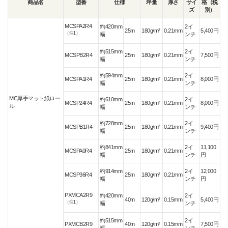
商品名
型番
仕様
坪量
厚さ
サイ
格（税
ズ
別）
MCSPA2R4
約420mm
2イ
25m
180g/m²
0.21mm
5,400円
（注1）
幅
ンチ
約515mm
2イ
MCSPB2R4
25m
180g/m²
0.21mm
7,500円
幅
ンチ
約594mm
2イ
MCSPA1R4
25m
180g/m²
0.21mm
8,000円
幅
ンチ
MC厚手マット紙ロー
約610mm
2イ
MCSP24R4
25m
180g/m²
0.21mm
8,000円
ル
幅
ンチ
約728mm
2イ
MCSPB1R4
25m
180g/m²
0.21mm
9,400円
幅
ンチ
約841mm
2イ
11,100
MCSPA0R4
25m
180g/m²
0.21mm
幅
ンチ
円
約914mm
2イ
12,000
MCSP36R4
25m
180g/m²
0.21mm
幅
ンチ
円
PXMCA2R9
約420mm
2イ
40m
120g/m²
0.15mm
5,400円
（注1）
幅
ンチ
約515mm
2イ
PXMCB2R9
40m
120g/m²
0.15mm
7,500円