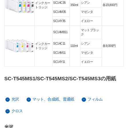
SC14C35
シアン
インクカー
350ml
各23,800円
トリッジ
SC14M35
マゼンタ
SC14Y35
イエロー
マットブラッ
SC14MB11
ク
SC14C11
シアン
インクカー
110ml
各9,000円
トリッジ
SC14M11
マゼンタ
SC14Y11
イエロー
SC-T545MS1/SC-T545MS2/SC-T545MS3の用紙
光沢
マット、合成紙、普通紙
フィルム
クロス
光沢