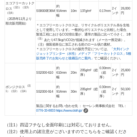
エコフリーカットク
約
（注1）（注3）
2イ
26,000
ロス
SS8000E36M
914mm
10m
137g/m²
0.17mm
ンチ
円
（注4）
幅
（2025年11月より
順次販売開始）
＊エコフリーカットクロスは、リサイクルポリエステル糸を生地
として使用しています。一般的なポリエステルと比較した場合、
製造工程におけるCO2排出量が、通常の製品に比べて小さく、1本
（注）
あたり47.5kgのCO2が低減されます（メーカー推定値）。
（注）個装箱単位に加工される前のロール状の素材。
＊エコフリーカットクロスの販売予定については、
「大判インク
ジェットプリンター（水性）メディア「フリーカットクロス」5種
販売終了のお知らせと後継品のご案内」
でご確認ください。
約
0.30mm
205g/m²（総
2イ
25,600
SS2000-610
610mm
20m
（総
厚）
ンチ
円
幅
厚）
（注
ポンジクロス
約
0.30mm
205g/m²（総
2イ
50,100
1）（注2）（注4）
SS2000-914
914mm
30m
（総
厚）
ンチ
円
幅
厚）
製品に関するお問い合わせ先 ： セーレン商事株式会社 TEL：
0776-33-8833
https://www.cloth.jp/
（注1）
四辺フチなし全面印刷には対応しておりません。
（注2）
使用上の諸注意がございますのでこちらをご確認くださ