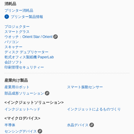
消耗品
プリンター消耗品
プリンター製品情報
プロジェクター
スマートグラス
ウオッチ：Orient Star / Orient
パソコン
スキャナー
ディスク デュプリケーター
乾式オフィス製紙機 PaperLab
会計ソフト
印刷管理セキュリティー
産業向け製品
産業用ロボット
スマート振動センサー
部品成形ソリューション
<インクジェットソリューション>
インクジェットヘッド
インクジェットによるものづくり
<マイクロデバイス>
半導体
水晶デバイス
センシングデバイス