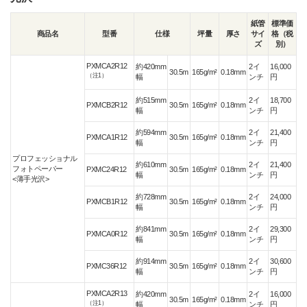
紙管
標準価
商品名
型番
仕様
坪量
厚さ
サイ
格（税
ズ
別）
PXMCA2R12
約420mm
2イ
16,000
30.5m
165g/m²
0.18mm
（注1）
幅
ンチ
円
約515mm
2イ
18,700
PXMCB2R12
30.5m
165g/m²
0.18mm
幅
ンチ
円
約594mm
2イ
21,400
PXMCA1R12
30.5m
165g/m²
0.18mm
幅
ンチ
円
プロフェッショナル
約610mm
2イ
21,400
フォトペーパー
PXMC24R12
30.5m
165g/m²
0.18mm
幅
ンチ
円
<薄手光沢>
約728mm
2イ
24,000
PXMCB1R12
30.5m
165g/m²
0.18mm
幅
ンチ
円
約841mm
2イ
29,300
PXMCA0R12
30.5m
165g/m²
0.18mm
幅
ンチ
円
約914mm
2イ
30,600
PXMC36R12
30.5m
165g/m²
0.18mm
幅
ンチ
円
PXMCA2R13
約420mm
2イ
16,000
30.5m
165g/m²
0.18mm
（注1）
幅
ンチ
円