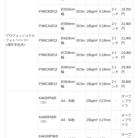
約515mm
2イ
18,700
PXMCB2R13
30.5m
165g/m²
0.18mm
幅
ンチ
円
約594mm
2イ
21,400
PXMCA1R13
30.5m
165g/m²
0.18mm
幅
ンチ
円
プロフェッショナル
約610mm
2イ
21,400
フォトペーパー
PXMC24R13
30.5m
165g/m²
0.18mm
幅
ンチ
円
<薄手半光沢>
約728mm
2イ
24,000
PXMCB1R13
30.5m
165g/m²
0.18mm
幅
ンチ
円
約841mm
2イ
29,300
PXMCA0R13
30.5m
165g/m²
0.18mm
幅
ンチ
円
約914mm
2イ
30,600
PXMC36R13
30.5m
165g/m²
0.18mm
幅
ンチ
円
オープ
KA420PSKR
A4：20枚
255g/m²
0.27mm
-
ンプラ
（注1）
イス
オープ
KA450PSKR
A4：50枚
255g/m²
0.27mm
-
ンプラ
（注1）
イス
オープ
KA4100PSKR