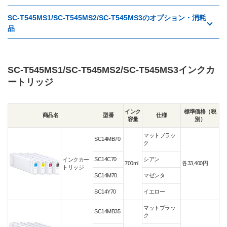
SC-T545MS1/SC-T545MS2/SC-T545MS3のオプション・消耗
品
SC-T545MS1/SC-T545MS2/SC-T545MS3インクカ
ートリッジ
インク
標準価格（税
商品名
型番
仕様
容量
別）
マットブラッ
SC14MB70
ク
SC14C70
シアン
インクカー
700ml
各33,400円
トリッジ
SC14M70
マゼンタ
SC14Y70
イエロー
マットブラッ
SC14MB35
ク