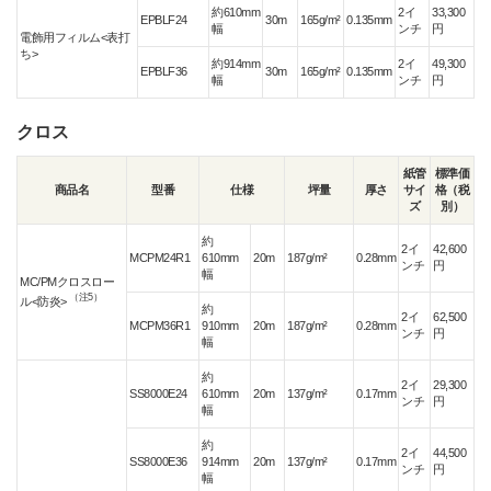
約610mm
2イ
33,300
EPBLF24
30m
165g/m²
0.135mm
幅
ンチ
円
電飾用フィルム<表打
ち>
約914mm
2イ
49,300
EPBLF36
30m
165g/m²
0.135mm
幅
ンチ
円
クロス
紙管
標準価
商品名
型番
仕様
坪量
厚さ
サイ
格（税
ズ
別）
約
2イ
42,600
MCPM24R1
610mm
20m
187g/m²
0.28mm
ンチ
円
幅
MC/PMクロスロー
（注5）
ル<防炎>
約
2イ
62,500
MCPM36R1
910mm
20m
187g/m²
0.28mm
ンチ
円
幅
約
2イ
29,300
SS8000E24
610mm
20m
137g/m²
0.17mm
ンチ
円
幅
約
2イ
44,500
SS8000E36
914mm
20m
137g/m²
0.17mm
ンチ
円
幅