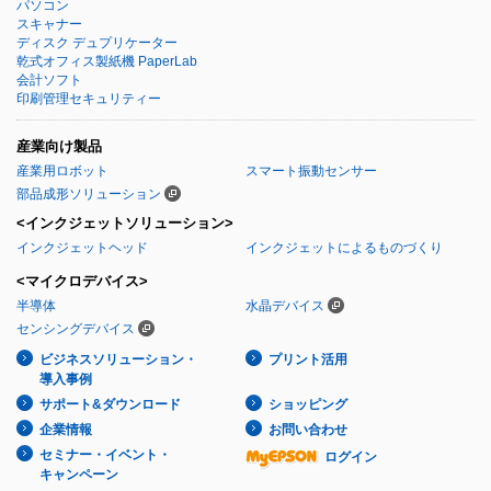
パソコン
スキャナー
ディスク デュプリケーター
乾式オフィス製紙機 PaperLab
会計ソフト
印刷管理セキュリティー
産業向け製品
産業用ロボット
スマート振動センサー
部品成形ソリューション
<インクジェットソリューション>
インクジェットヘッド
インクジェットによるものづくり
<マイクロデバイス>
半導体
水晶デバイス
センシングデバイス
ビジネスソリューション・
プリント活用
導入事例
サポート&ダウンロード
ショッピング
企業情報
お問い合わせ
セミナー・イベント・
ログイン
キャンペーン