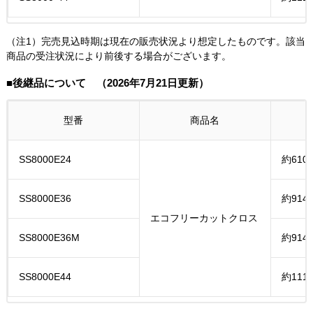
（注1）完売見込時期は現在の販売状況より想定したものです。該当
商品の受注状況により前後する場合がございます。
■後継品について （2026年7月21日更新）
型番
商品名
SS8000E24
約610
SS8000E36
約914
エコフリーカットクロス
SS8000E36M
約914
SS8000E44
約111