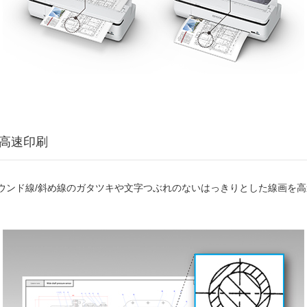
&高速印刷
ラウンド線/斜め線のガタツキや文字つぶれのないはっきりとした線画を