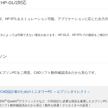
P-GL/2対応
L/2、HP RTLをエミュレーション可能。アプリケーションに応じた出力
によっては印刷できない場合があります。HP-GL/2、HP RTLでの接続をご検
ソン
エプソンPCをご用意。CADソフト動作確認済みだから安心です。
CAD設計者のためのミニタワーPC ～エプソンダイレクト～
®
®
DIA
Quadro
グラフィックスなど、CAD設計に必要な部品を厳選したエプソンPC
ADソフト動作確認済みだから安心！動作も快適！クリエイターの必見！