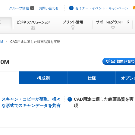
グループ情報
お問い合わせ
セミナー・イベント・キャンペーン
ナ
ビ
ゲ
ー
シ
ョ
ン
0M
CAD用途に適した線画品質を実現
を
ス
キ
ッ
50M
プ
構成例
仕様
オプシ
スキャン・コピーが簡単、様々
CAD用途に適した線画品質を実
な形式でスキャンデータを共有
現