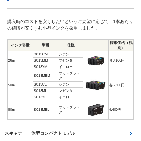
購入時のコストを安くしたいというご要望に応じて、1本あたり
の値段が安くすむ小型インクを採用しました。
標準価格（税
インク容量
型番
仕様
別）
SC13CM
シアン
26ml
SC13MM
マゼンタ
各3,100円
SC13YM
イエロー
マットブラッ
SC13MBM
ク
SC13CL
シアン
50ml
各5,300円
SC13ML
マゼンタ
SC13YL
イエロー
マットブラッ
80ml
SC13MBL
6,400円
ク
スキャナー一体型コンパクトモデル