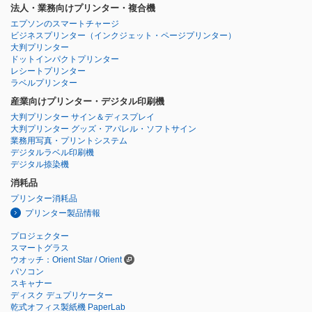
法人・業務向けプリンター・複合機
エプソンのスマートチャージ
ビジネスプリンター
（インクジェット・ページプリンター）
大判プリンター
ドットインパクトプリンター
レシートプリンター
ラベルプリンター
産業向けプリンター・デジタル印刷機
大判プリンター サイン＆ディスプレイ
大判プリンター グッズ・アパレル・ソフトサイン
業務用写真・プリントシステム
デジタルラベル印刷機
デジタル捺染機
消耗品
プリンター消耗品
プリンター製品情報
プロジェクター
スマートグラス
ウオッチ：Orient Star / Orient
パソコン
スキャナー
ディスク デュプリケーター
乾式オフィス製紙機 PaperLab