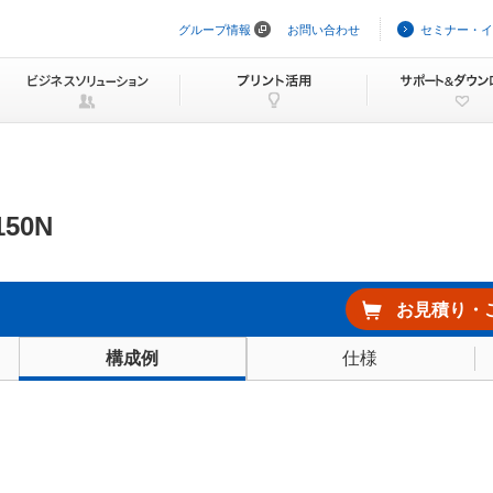
グループ情報
お問い合わせ
セミナー・イ
ナ
ビ
ゲ
ー
シ
ョ
ン
を
ス
キ
ッ
150N
プ
お見積り・
仕様
構成例