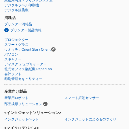
業務用写真・プリントシステム
デジタルラベル印刷機
デジタル捺染機
消耗品
プリンター消耗品
プリンター製品情報
プロジェクター
スマートグラス
ウオッチ：Orient Star / Orient
パソコン
スキャナー
ディスク デュプリケーター
乾式オフィス製紙機 PaperLab
会計ソフト
印刷管理セキュリティー
産業向け製品
産業用ロボット
スマート振動センサー
部品成形ソリューション
<インクジェットソリューション>
インクジェットヘッド
インクジェットによるものづくり
<マイクロデバイス>