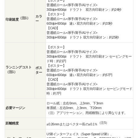
【ポスター】
普通紙ロール<厚手/薄手/A1サイズ>
300dpi×600dpi ドラフト 双方向印刷オン：約24秒
【ポスター】
カラ
（注1）
普通紙ロール<厚手/薄手/A1サイズ>
印刷速度
ー
600dpi×600dpi 速い 双方向印刷オン：約33秒
【CAD】
普通紙ロール<厚手/薄手/A1サイズ>
300dpi×600dpi ドラフト 双方向印刷オン：約25秒
【ポスター】
普通紙ロール<厚手/薄手/A1サイズ>
300dpix600dpi ドラフト 双方向印刷オン セービングモー
ド時：約21円
【ポスター】
ランニングコスト
ポス
普通紙ロール<厚手/薄手/A1サイズ>
（注1）
ター
600dpi×600dpi 速い 双方向印刷オン：約57円
【CAD】
普通紙ロール<厚手/薄手/A1サイズ>
300dpi×600dpi ドラフト 双方向印刷オン セービングモード
時：約7円
ロール紙：左右0mm、上3mm、下3mm
必要マージン
単票紙：左右0mm、上3mm、下20mm
（注）アプリケーション、用紙種類により異なります。
（注5）
距離精度
±0.26mmまたはベクター長の±0.1％
USBインターフェイス（Super-Speed USB）、