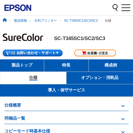
製品情報
大判プリンター
SC-T345SC1/SC2/SC3
仕様
SC-T345SC1/SC2/SC3
製品トップ
特長
構成例
仕様
オプション・消耗品
導入・保守サービス
仕様概要
同梱品一覧
コピーモード時基本仕様