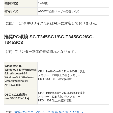
複数部指定
1～99枚
複写サイズ
A1/B2/A2/自動/ユーザー定義サイズ
（注1）
はがき/KGサイズ/L判はADFに対応しておりません。
推奨PC環境 SC-T345SC1/SC-T345SC2/SC-
T345SC3
（注）プリンター本体の推奨環境となります。
Windows® 11、
Windows® 10 / Windows®
CPU：Intel® Core™ 2 Duo 3.05GHz以上
8.1 / Windows® 8 /
メモリー：1GB以上の空きメモリー
Windows® 7 / Windows
HDD：32GB以上の空き容量
Vista® / Windows®
XP（32/64bit）
CPU：Intel® Core™ 2 Duo 3.05GHz以上
OS X（10.6.8以降）
メモリー：4GB以上の空きメモリー
macOS(10.12～12.x)
HDD：32GB以上の空き容量
（注）
対応OSについては、こちらをご覧ください。