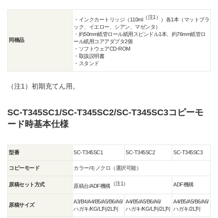
（注1）
・インクカートリッジ（110ml
）各1本（マットブラ
ック、イエロー、シアン、マゼンタ）
・約50mm紙管ロール紙用スピンドル1本、約76mm紙管ロ
同梱品
ール紙用コアアダプタ2個
・ソフトウェアCD-ROM
・取扱説明書
・スタンド
（注1）
初期充てん用。
SC-T345SC1/SC-T345SC2/SC-T345SC3コピーモ
ード時基本仕様
型番
SC-T345SC1
SC-T345SC2
SC-T345SC3
コピーモード
カラー/モノクロ（選択可能）
（注1）
原稿セット方式
ADF機構
原稿台/ADF機構
A3/B4/A4/B5/A5/B6/A6/
A4/B5/A5/B6/A6/
A4/B5/A5/B6/A6/
原稿サイズ
ハガキ/KG/L判/2L判
ハガキ/KG/L判/2L判
ハガキ/2L判