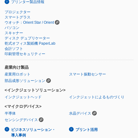
プリンター製品情報
プロジェクター
スマートグラス
ウオッチ：Orient Star / Orient
パソコン
スキャナー
ディスク デュプリケーター
乾式オフィス製紙機 PaperLab
会計ソフト
印刷管理セキュリティー
産業向け製品
産業用ロボット
スマート振動センサー
部品成形ソリューション
<インクジェットソリューション>
インクジェットヘッド
インクジェットによるものづくり
<マイクロデバイス>
半導体
水晶デバイス
センシングデバイス
ビジネスソリューション・
プリント活用
導入事例