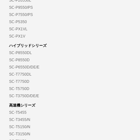
SC-P20550L
SC-P9550/PS
SC-P7550/PS
SC-P5350
SC-PX1VL
SC-PX1V
ハイブリッドシリーズ
SC-P8550DL
SC-P8550D
SC-P6550D/DE/E
SC-T7750DL
SC-T7750D
SC-T5750D
SC-T3750D/DE/E
高速機シリーズ
SC-T5455
SC-T3455/N
SC-T5150/N
SC-T3150/N