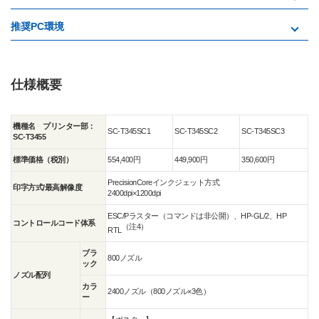
推奨PC環境
仕様概要
機種名 プリンター部：
SC-T345SC1
SC-T345SC2
SC-T345SC3
SC-T3455
標準価格（税別）
554,400円
449,900円
350,600円
PrecisionCoreインクジェット方式
印字方式/最高解像度
2400dpi×1200dpi
ESC/Pラスター（コマンドは非公開）、HP-GL/2、HP
コントロールコード体系
（注4）
RTL
ブラ
800ノズル
ック
ノズル配列
カラ
2400ノズル（800ノズル×3色）
ー