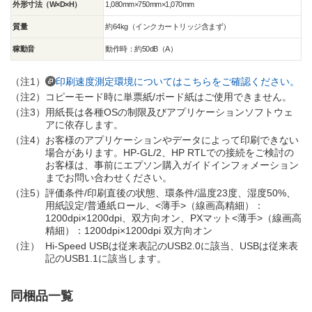
外形寸法（W×D×H）
1,080mm×750mm×1,070mm
質量
約64kg（インクカートリッジ含まず）
稼動音
動作時：約50dB（A）
（注1）
印刷速度測定環境についてはこちらをご確認ください。
（注2）
コピーモード時に単票紙/ボード紙はご使用できません。
（注3）
用紙長は各種OSの制限及びアプリケーションソフトウェ
アに依存します。
（注4）
お客様のアプリケーションやデータによって印刷できない
場合があります。HP-GL/2、HP RTLでの接続をご検討の
お客様は、事前にエプソン購入ガイドインフォメーション
までお問い合わせください。
（注5）
評価条件/印刷直後の状態、環条件/温度23度、湿度50%、
用紙設定/普通紙ロール、<薄手>（線画高精細）：
1200dpi×1200dpi、双方向オン、PXマット<薄手>（線画高
精細）：1200dpi×1200dpi 双方向オン
（注）
Hi-Speed USBは従来表記のUSB2.0に該当、USBは従来表
記のUSB1.1に該当します。
同梱品一覧