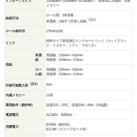
インターフェイス
1000Base-T/100Base-TX/10Base-T IEEE802.11b/g/n、USB
メモリー
ロール紙：1本装着
給紙方法
（注2）
単票紙：1枚ずつ手差し給紙
ロール紙外径
170mm以内
顔料タイプ各色独立インクカートリッジ（マットブラッ
インク
ク、イエロー、シアン、マゼンタ）
単票
用紙幅：210mm～610mm
紙
用紙厚：0.08mm～0.3mm
用紙
ロー
用紙幅：254mm～610mm
ル紙
用紙厚：0.08mm～0.3mm
（注3）
91m
印刷可能最大長
内蔵メモリー
1GB
環境条件（動作時）
温度10℃～35℃、湿度20%～80%（非結露）
電源電圧
AC100V、50/60Hz
約34W（動作時）
消費電力
約1.3W（スリープモード時）