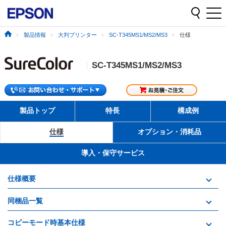
製品情報
大判プリンター
SC-T345MS1/MS2/MS3
仕様
SC-T345MS1/MS2/MS3
製品トップ
特長
構成例
仕様
オプション・消耗品
導入・保守サービス
仕様概要
同梱品一覧
コピーモード時基本仕様