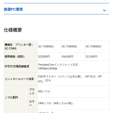
推奨PC環境
仕様概要
機種名 プリンター部：
SC-T345MS1
SC-T345MS2
SC-T345MS3
SC-T3455
標準価格（税別）
523,800円
416,800円
317,600円
PrecisionCoreインクジェット方式
印字方式/最高解像度
2400dpi×1200dpi
ESC/Pラスター（コマンドは非公開）、HP-GL/2、HP
コントロールコード体系
（注4）
RTL
ブラ
800ノズル
ック
ノズル配列
カラ
2400ノズル（800ノズル×3色）
ー