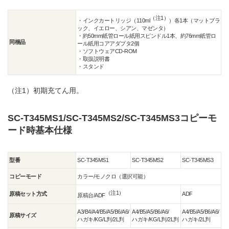
（注1）
・インクカートリッジ（110ml
）各1本（マットブラ
ック、イエロー、シアン、マゼンタ）
・約50mm紙管ロール紙用スピンドル1本、約76mm紙管ロ
同梱品
ール紙用コアアダプタ2個
・ソフトウェアCD-ROM
・取扱説明書
・スタンド
（注1）
初期充てん用。
SC-T345MS1/SC-T345MS2/SC-T345MS3コピーモ
ード時基本仕様
型番
SC-T345MS1
SC-T345MS2
SC-T345MS3
コピーモード
カラー/モノクロ（選択可能）
（注1）
原稿セット方式
ADF
原稿台/ADF
A3/B4/A4/B5/A5/B6/A6/
A4/B5/A5/B6/A6/
A4/B5/A5/B6/A6/
原稿サイズ
ハガキ/KG/L判/2L判
ハガキ/KG/L判/2L判
ハガキ/2L判