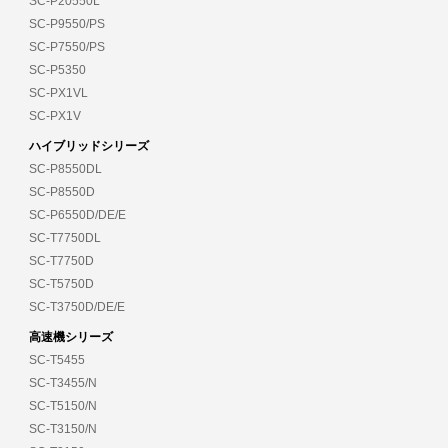
SC-P20550L
SC-P9550/PS
SC-P7550/PS
SC-P5350
SC-PX1VL
SC-PX1V
ハイブリッドシリーズ
SC-P8550DL
SC-P8550D
SC-P6550D/DE/E
SC-T7750DL
SC-T7750D
SC-T5750D
SC-T3750D/DE/E
高速機シリーズ
SC-T5455
SC-T3455/N
SC-T5150/N
SC-T3150/N