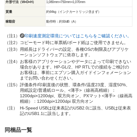
外形寸法（W×D×H）
1,080mm×750mm×1,070mm
質量
約64kg（インクカートリッジ含まず）
稼動音
動作時：約50dB（A）
（注1）
印刷速度測定環境についてはこちらをご確認ください。
（注2）
コピーモード時に単票紙/ボード紙はご使用できません。
（注3）
用紙長はドライバーの設定、各種OSの制限及びアプリケ
ーションソフトウェアに依存します。
（注4）
お客様のアプリケーションやデータによって印刷できない
場合があります。HP-GL/2、HP RTLでの接続をご検討の
お客様は、事前にエプソン購入ガイドインフォメーション
までお問い合わせください。
（注5）
評価条件/印刷直後の状態、環条件/温度23度、湿度50%、
用紙設定/普通紙ロール、<薄手>（線画高精細）：
1200dpi×1200dpi、双方向オン、PXマット<薄手>（線画高
精細）：1200dpi×1200dpi 双方向オン
（注）
Hi-Speed USBは従来表記のUSB2.0に該当、USBは従来表
記のUSB1.1に該当します。
同梱品一覧