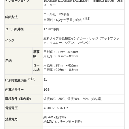
インターフェイス
1000Base-T/100Base-TX/10Base-T IEEE802.11b/g/n、USB
メモリー
ロール紙：1本装着
給紙方法
（注2）
単票紙：1枚ずつ手差し給紙
ロール紙外径
170mm以内
顔料タイプ各色独立インクカートリッジ（マットブラッ
インク
ク、イエロー、シアン、マゼンタ）
単票
用紙幅：210mm～610mm
紙
用紙厚：0.08mm～0.3mm
用紙
ロー
用紙幅：254mm～610mm
ル紙
用紙厚：0.08mm～0.3mm
（注3）
91m
印刷可能最大長
内蔵メモリー
1GB
環境条件（動作時）
温度10℃～35℃、湿度20％～80％（非結露）
電源電圧
AC100V、50/60Hz
約34W（動作時）
消費電力
約1.3W（スリープモード時）