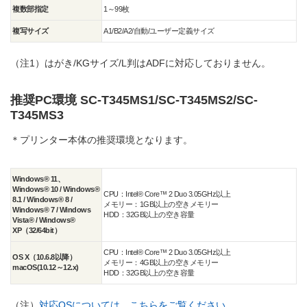
複数部指定
1～99枚
複写サイズ
A1/B2/A2/自動/ユーザー定義サイズ
（注1）
はがき/KGサイズ/L判はADFに対応しておりません。
推奨PC環境 SC-T345MS1/SC-T345MS2/SC-
T345MS3
＊プリンター本体の推奨環境となります。
Windows® 11、
Windows® 10 / Windows®
CPU：Intel® Core™ 2 Duo 3.05GHz以上
8.1 / Windows® 8 /
メモリー：1GB以上の空きメモリー
Windows® 7 / Windows
HDD：32GB以上の空き容量
Vista® / Windows®
XP（32/64bit）
CPU：Intel® Core™ 2 Duo 3.05GHz以上
OS X（10.6.8以降）
メモリー：4GB以上の空きメモリー
macOS(10.12～12.x)
HDD：32GB以上の空き容量
（注）
対応OSについては、こちらをご覧ください。