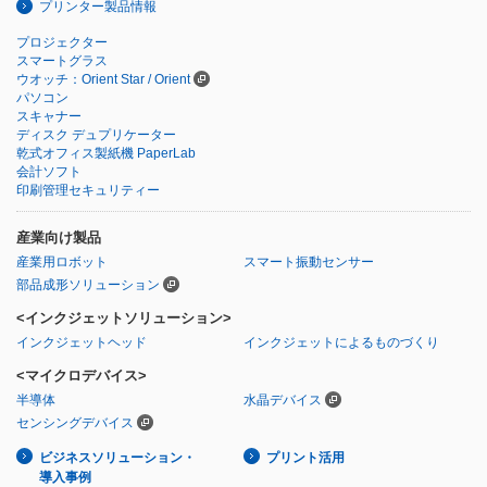
プリンター製品情報
プロジェクター
スマートグラス
ウオッチ：Orient Star / Orient
パソコン
スキャナー
ディスク デュプリケーター
乾式オフィス製紙機 PaperLab
会計ソフト
印刷管理セキュリティー
産業向け製品
産業用ロボット
スマート振動センサー
部品成形ソリューション
<インクジェットソリューション>
インクジェットヘッド
インクジェットによるものづくり
<マイクロデバイス>
半導体
水晶デバイス
センシングデバイス
ビジネスソリューション・
プリント活用
導入事例