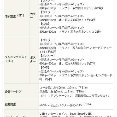
【ポスター】
<普通紙ロール<厚手/薄手/A1サイズ>
300dpi×600dpi ドラフト 双方向印刷オン：約24秒
【ポスター】
カラ
（注1）
<普通紙ロール<厚手/薄手/A1サイズ>
印刷速度
ー
600dpi×600dpi 速い 双方向印刷オン：約33秒
【CAD】
<普通紙ロール<厚手/薄手/A1サイズ>
300dpi×600dpi ドラフト 双方向印刷オン：約25秒
【ポスター】
<普通紙ロール<厚手/薄手/A1サイズ>
300dpix600dpi ドラフト 双方向印刷オン セービングモー
ド時：約21円
【ポスター】
ランニングコスト
ポス
<普通紙ロール<厚手/薄手/A1サイズ>
（注1）
ター
600dpi×600dpi 速い 双方向印刷オン：約57円
【CAD】
<普通紙ロール<厚手/薄手/A1サイズ>
300dpi×600dpi ドラフト 双方向印刷オン セービングモード
時：約7円
ロール紙：左右0mm、上3mm、下3mm
必要マージン
単票紙：左右0mm、上3mm、下20mm
（注）：アプリケーション、用紙種類により異なります。
（注5）
距離精度
±0.26mmまたはベクター長の±0.1％
USBインターフェイス（Suoer-Speed USB）、