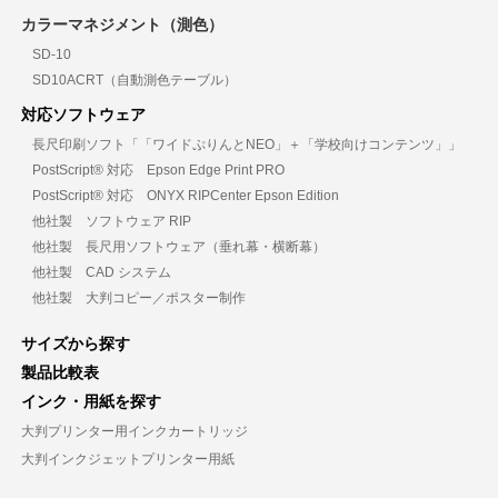
カラーマネジメント（測色）
SD-10
SD10ACRT（自動測色テーブル）
対応ソフトウェア
長尺印刷ソフト「「ワイドぷりんとNEO」＋「学校向けコンテンツ」」
PostScript® 対応 Epson Edge Print PRO
PostScript® 対応 ONYX RIPCenter Epson Edition
他社製 ソフトウェア RIP
他社製 長尺用ソフトウェア（垂れ幕・横断幕）
他社製 CAD システム
他社製 大判コピー／ポスター制作
サイズから探す
製品比較表
インク・用紙を探す
大判プリンター用インクカートリッジ
大判インクジェットプリンター用紙