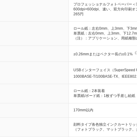
プロフェッショナルフォトペーパー＜薄
600dpi×600dpi、速い、双方向印
265円
ロール紙：左右0mm、上3mm、下3m
単票紙：左右0mm、上3mm、下12.7
（注）：アプリケーション、用紙種類
（
±0.26mmまたはベクター長の±0.1%
USBインターフェイス（SuperSpeed 
1000BASE-T/100BASE-TX、IEEE80
ロール紙：2本装着
単票紙/ボード紙：1枚ずつ手差し給紙
170mm以内
顔料タイプ各色独立インクカートリッ
（フォトブラック、マットブラック、