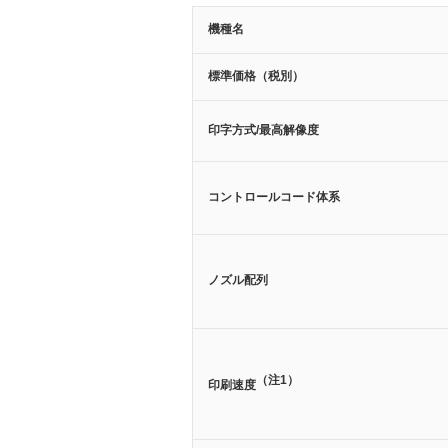
機種名
標準価格（税別）
印字方式/最高解像度
コントロールコード体系
ノズル配列
（注1）
印刷速度