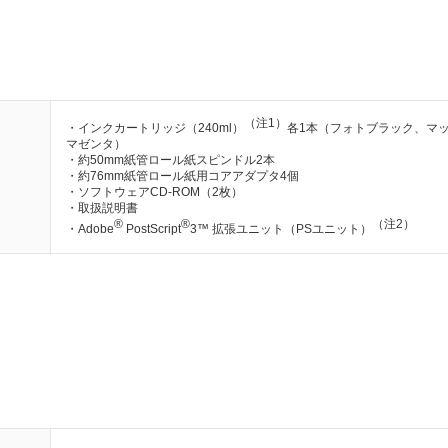
（注1）
・インクカートリッジ（240ml）
各1本（フォトブラック、マ
マゼンタ）
・約50mm紙管ロール紙スピンドル2本
・約76mm紙管ロール紙用コアアダプタ4個
・ソフトウェアCD-ROM（2枚）
・取扱説明書
®
®
（注2）
・Adobe
PostScript
3™ 拡張ユニット（PSユニット）