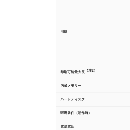
用紙
（注2）
印刷可能最大長
内蔵メモリー
ハードディスク
環境条件（動作時）
電源電圧