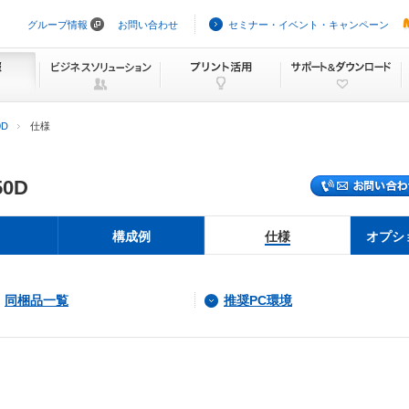
グループ情報
お問い合わせ
セミナー・イベント・キャンペーン
ナ
ビ
ゲ
ー
シ
ョ
ン
0D
仕様
を
ス
キ
ッ
50D
プ
構成例
仕様
オプシ
同梱品一覧
推奨PC環境