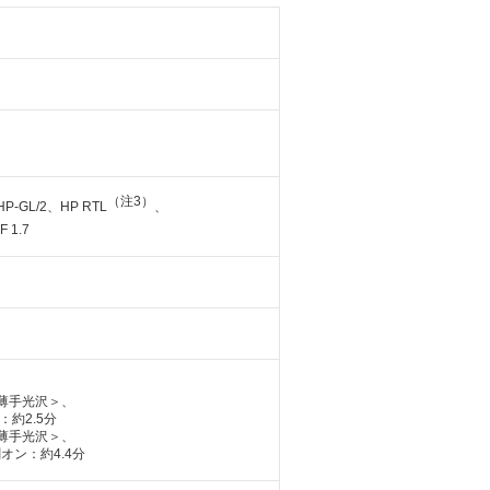
（注3）
GL/2、HP RTL
、
F 1.7
薄手光沢＞、
：約2.5分
薄手光沢＞、
刷オン：約4.4分