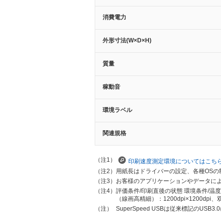
消費電力
外形寸法(W×D×H)
質量
稼動音
環境ラベル
関連規格
（注1）
印刷速度測定環境についてはこち
（注2）
用紙長はドライバーの設定、各種OS
（注3）
お客様のアプリケーションやデータによっ
（注4）
評価条件/印刷直後の状態 環境条件/温度
（線画高精細）：1200dpi×1200dpi
（注）
SuperSpeed USBは従来標記のUS