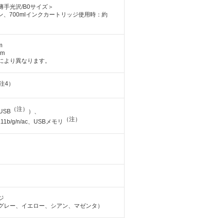
手光沢/B0サイズ＞
刷オン、700mlインクカートリッジ使用時：約
m
mm
により異なります。
注4）
（注）
USB
）、
（注）
2.11b/g/n/ac、USBメモリ
ジ
グレー、イエロー、シアン、マゼンタ）