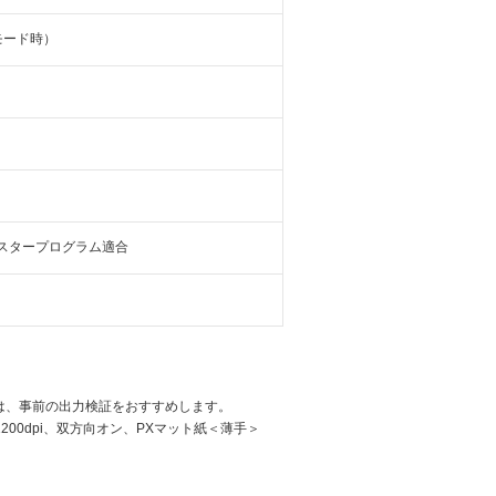
モード時）
スタープログラム適合
様は、事前の出力検証をおすすめします。
200dpi、双方向オン、PXマット紙＜薄手＞