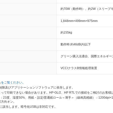
約70W（動作時）、約2W（スリープ
1,848mm×499mm×975mm
約155kg
動作時 約46dB(A)以下
グリーン購入法適合、国際エネルギー
VCCIクラスB情報処理装置
らをご覧ください。
の制限及びアプリケーションソフトウェアに依存します。
て印刷できない場合があります。HP-GL/2、HP RTLでの接続をご検討のお客
：23度、湿度50%、用紙・設定/普通紙ロール＜薄手＞（線画高精細）：1200dpi×1
、双方向オン。
B3.0に該当します。暗号化USBは非対応です。