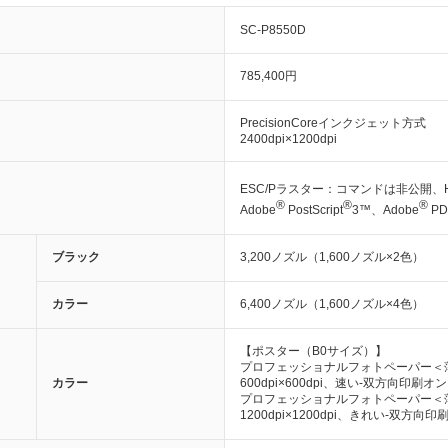
SC-P8550D
785,400円
PrecisionCoreインクジェット方式
2400dpi×1200dpi
ESC/Pラスター：コマンドは非公開、HP-
®
®
®
Adobe
PostScript
3™、Adobe
PD
ブラック
3,200ノズル（1,600ノズル×2色）
カラー
6,400ノズル（1,600ノズル×4色）
【ポスター（B0サイズ）】
プロフェッショナルフォトペーパー＜
カラー
600dpi×600dpi、速い‐双方向印刷オン
プロフェッショナルフォトペーパー＜
1200dpi×1200dpi、きれい‐双方向印