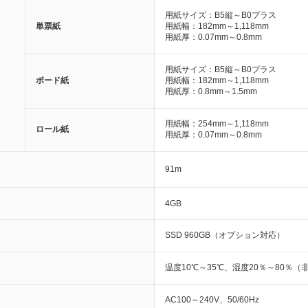
用紙サイズ：B5縦～B0プラス
単票紙
用紙幅：182mm～1,118mm
用紙厚：0.07mm～0.8mm
用紙サイズ：B5縦～B0プラス
ボード紙
用紙幅：182mm～1,118mm
用紙厚：0.8mm～1.5mm
用紙幅：254mm～1,118mm
ロール紙
用紙厚：0.07mm～0.8mm
91m
4GB
SSD 960GB（オプション対応）
温度10℃～35℃、湿度20％～80％（
AC100～240V、50/60Hz