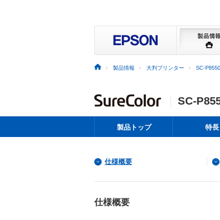
製品情報
大判プリンター
SC-P855
SC-P85
製品トップ
特長
仕様概要
仕様概要