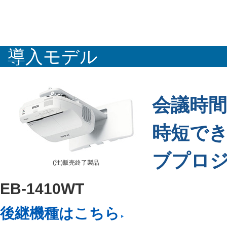
導入モデル
会議時
時短で
ブプロ
(注)販売終了製品
EB-1410WT
後継機種はこちら