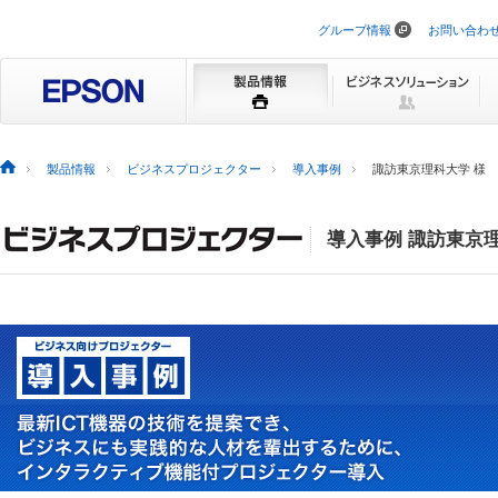
グループ情報
お問い合わ
ナ
ビ
ゲ
ー
シ
ョ
ン
を
製品情報
ビジネスプロジェクター
導入事例
諏訪東京理科大学 様
ス
キ
ッ
プ
導入事例 諏訪東京理