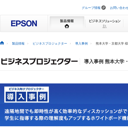
グループ情報
お問い合わ
ナ
ビ
ゲ
ー
シ
ョ
ン
を
製品情報
ビジネスプロジェクター
導入事例
熊本大学・京都大学 様
ス
キ
ッ
プ
導入事例 熊本大学