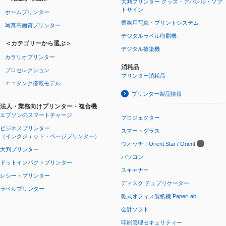
大判プリンター グッズ・アパレル・ソフ
トサイン
ホームプリンター
業務用写真・プリントシステム
写真高画質プリンター
デジタルラベル印刷機
＜カテゴリーから選ぶ＞
デジタル捺染機
カラリオプリンター
消耗品
プロセレクション
プリンター消耗品
エコタンク搭載モデル
プリンター製品情報
法人・業務向けプリンター・複合機
エプソンのスマートチャージ
プロジェクター
ビジネスプリンター
スマートグラス
（インクジェット・ページプリンター）
ウオッチ：Orient Star / Orient
大判プリンター
パソコン
ドットインパクトプリンター
スキャナー
レシートプリンター
ディスク デュプリケーター
ラベルプリンター
乾式オフィス製紙機 PaperLab
会計ソフト
印刷管理セキュリティー