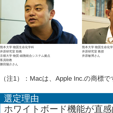
熊本大学 物質生命化学科
熊本大学 物質生命化
井原研究室 助教
井原研究室 教授
京都大学 物質-細胞統合システム拠点
井原敏博さん
客員助教
勝田陽介さん
（注1）：Macは、Apple Inc.の商標
選定理由
ホワイトボード機能が直感