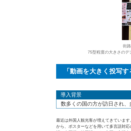
街路
75型程度の大きさの
「動画を大きく投写す
導入背景
数多くの国の方が訪日され、
最近は外国人観光客が増えてきています
から、ポスターなどを用いて多言語対応