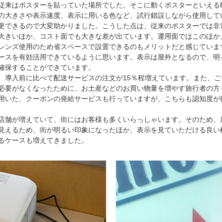
従来はポスターを貼っていた場所でした。そこに動くポスターといえる
の大きさや表示速度、表示に用いる色など、試行錯誤しながら使用して
更できるので大変助かりました。こうした点は、従来のポスターでは非
大きいほか、コスト面でも大きな差が出ています。運用面ではこのほか
レンズ使用のため省スペースで設置できるのもメリットだと感じていま
ースを有効活用できているように思います。表示は屋外となるので、明
確保することができています。
、導入前に比べて配送サービスの注文が15％程増えています。また、
必要がなくなったために、お土産などのお買い物量を増やす旅行者の方
用いた、クーポンの発給サービスも行っていますが、こちらも認知度が
店舗が増えていて、街にはお客様も多くいらっしゃいます。そのため、店
見えるため、街が明るい印象になったほか、表示を見ていただける良い
るケースも増えてきました。