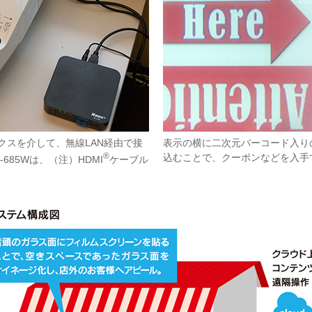
クスを介して、無線LAN経由で接
表示の横に二次元バーコード入り
®
込むことで、クーポンなどを入手
685Wは、（注）HDMI
ケーブル