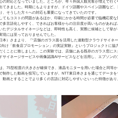
心の対応となっていました。ところが、年々外国人観光客が増えて行く
出てきました。時期にもよりますが、ドイツ語圏やスペイン語圏など、
り、そうした方々への対応も重要になってきていたのです。
してもコストの問題があるほか、印刷にかかる時間が必要で臨機応変な
で多言語化しやすく、できればお客様からの注目度が高いものがあれば
いたデジタルサイネージなどは、即時性も高く、実際に候補として挙が
実現には至っておりませんでした。
東日本）さまより、『“店舗のガラス面を活用した連動型クラウドサイネ
光客向け「飲食店プロモーション」の実証実験』というプロジェクトに協
だくことに致しました。この実験では、店舗にある既存のガラス窓にス
ウドサイネージサービスや画像認識AIサービスなどを活用し、エプソン
は、75型程度の大きさが確保でき、液晶モニターを用いた場合と同等
で制作した動画を投写していますが、NTT東日本さまを通じてデータを
、動画とすることでより多くの言語に対応しやすいといった特徴があり