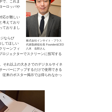
中で、これま
ヨーロッパや
対応が難しい
と考えており
っておりまし
ージならび
株式会社インサイト・プラス
力してほしい
代表取締役社長 Founder&CEO
クリーンフィ
八木 岳郎さん
のプロジェクターでスクリーンに投写する
か、それ以上の大きさでのデジタルサイネ
サーバーにアップするだけで使用できる
、従来のポスター掲示では得られなかっ