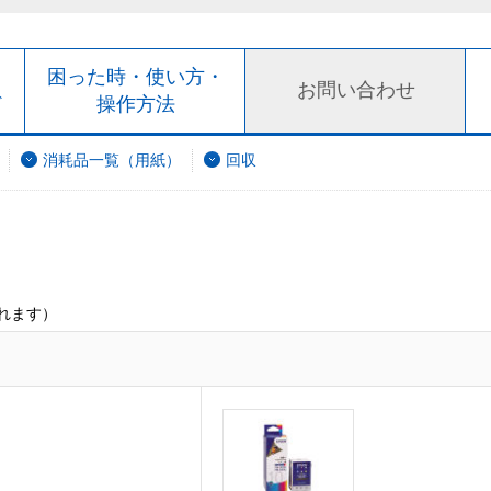
ト
困った時・使い方・
お問い合わせ
ド
操作方法
消耗品一覧（用紙）
回収
れます）