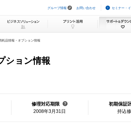
グループ情報
お問い合わせ
セミナー・イ
ナ
ビ
ゲ
ー
シ
ョ
ン
消耗品情報・オプション情報
を
ス
キ
ッ
オプション情報
プ
修理対応期限
初期保証
2008年3月31日
持込