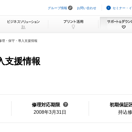
グループ情報
お問い合わせ
セミナー・イ
ナ
ビ
ゲ
ー
シ
ョ
ン
修理・保守・導入支援情報
を
ス
キ
ッ
導入支援情報
プ
修理対応期限
初期保証
2008年3月31日
持込