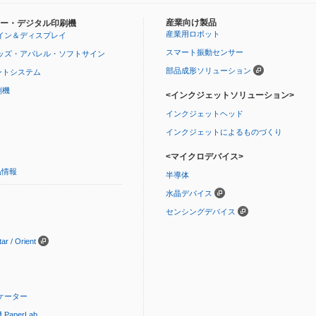
産業向け製品
ー・デジタル印刷機
産業用ロボット
イン＆ディスプレイ
スマート振動センサー
ッズ・アパレル・ソフトサイン
部品成形ソリューション
ントシステム
刷機
<インクジェットソリューション>
インクジェットヘッド
インクジェットによるものづくり
<マイクロデバイス>
品情報
半導体
水晶デバイス
センシングデバイス
 / Orient
ケーター
aperLab