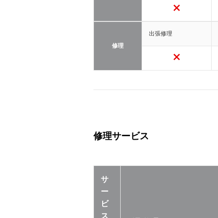
出張修理
修理
修理サービス
サ
ー
ビ
ス