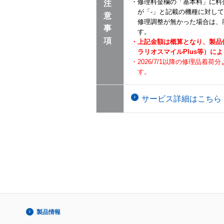
・修理料金欄の「基本料」に料
注
が「-」と記載の機種に対し
意
修理調整が無かった場合は、
事
す。
項
・上記金額は概算となり、製品
ラリオスマイルPlus等）に
・2026/7/1以降の修理品着
す。
サービス詳細はこちら
製品情報