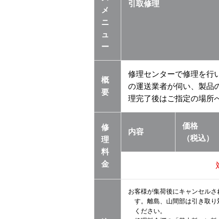
引取修理
メ
ニ
ュ
ー
修理センターで修理を行
概
の運送業者が伺い、製品
要
理完了後はご指定の場所
価格
修
内容
（税込）
理
料
金
お客様が集荷後にキャンセルさ
す。離島、山間部は引き取り
ください。