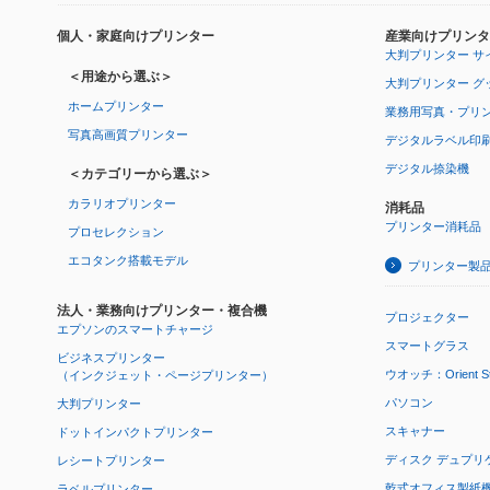
個人・家庭向けプリンター
産業向けプリンタ
大判プリンター サ
＜用途から選ぶ＞
大判プリンター グ
ホームプリンター
業務用写真・プリ
写真高画質プリンター
デジタルラベル印
デジタル捺染機
＜カテゴリーから選ぶ＞
カラリオプリンター
消耗品
プリンター消耗品
プロセレクション
エコタンク搭載モデル
プリンター製
法人・業務向けプリンター・複合機
プロジェクター
エプソンのスマートチャージ
スマートグラス
ビジネスプリンター
ウオッチ：Orient Star
（インクジェット・ページプリンター）
パソコン
大判プリンター
スキャナー
ドットインパクトプリンター
ディスク デュプリ
レシートプリンター
乾式オフィス製紙機 P
ラベルプリンター