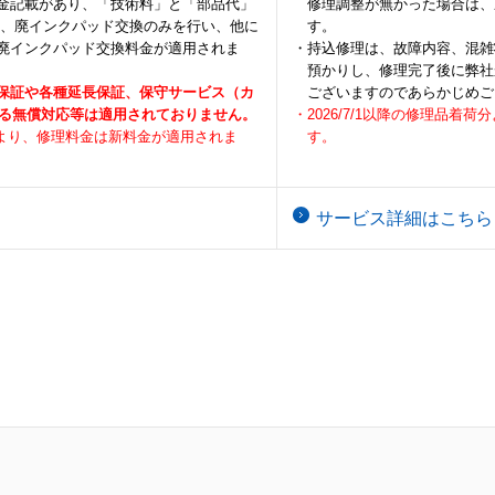
金記載があり、「技術料」と「部品代」
修理調整が無かった場合は、
て、廃インクパッド交換のみを行い、他に
す。
廃インクパッド交換料金が適用されま
・持込修理は、故障内容、混雑
預かりし、修理完了後に弊社
保証や各種延長保証、保守サービス（カ
ございますのであらかじめご
よる無償対応等は適用されておりません。
・2026/7/1以降の修理品
荷分より、修理料金は新料金が適用されま
す。
サービス詳細はこちら