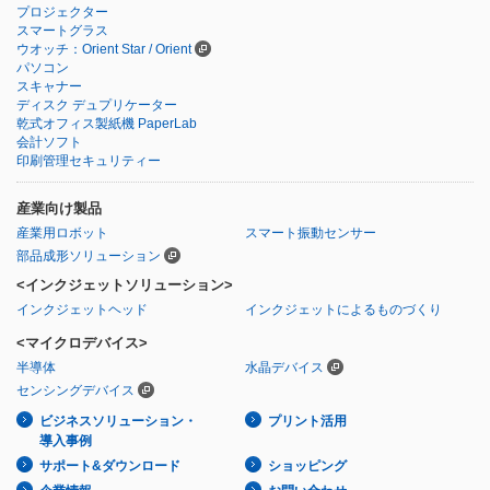
プロジェクター
スマートグラス
ウオッチ：Orient Star / Orient
パソコン
スキャナー
ディスク デュプリケーター
乾式オフィス製紙機 PaperLab
会計ソフト
印刷管理セキュリティー
産業向け製品
産業用ロボット
スマート振動センサー
部品成形ソリューション
<インクジェットソリューション>
インクジェットヘッド
インクジェットによるものづくり
<マイクロデバイス>
半導体
水晶デバイス
センシングデバイス
ビジネスソリューション・
プリント活用
導入事例
サポート&ダウンロード
ショッピング