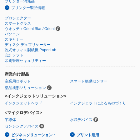
プリンター消耗品
プリンター製品情報
プロジェクター
スマートグラス
ウオッチ：Orient Star / Orient
パソコン
スキャナー
ディスク デュプリケーター
乾式オフィス製紙機 PaperLab
会計ソフト
印刷管理セキュリティー
産業向け製品
産業用ロボット
スマート振動センサー
部品成形ソリューション
<インクジェットソリューション>
インクジェットヘッド
インクジェットによるものづくり
<マイクロデバイス>
半導体
水晶デバイス
センシングデバイス
ビジネスソリューション・
プリント活用