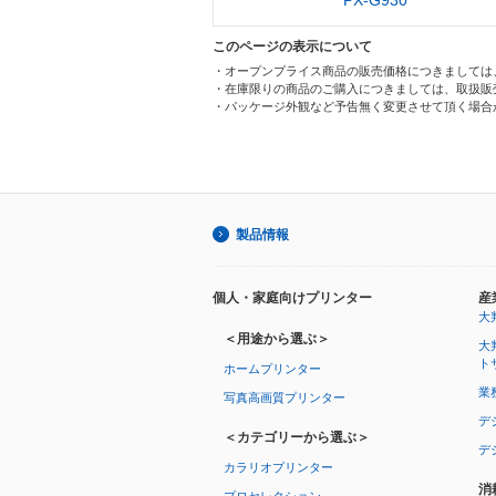
PX-G930
このページの表示について
・オープンプライス商品の販売価格につきましては
・在庫限りの商品のご購入につきましては、取扱販
・パッケージ外観など予告無く変更させて頂く場合
製品情報
個人・家庭向けプリンター
産
大
＜用途から選ぶ＞
大
ト
ホームプリンター
業
写真高画質プリンター
デ
＜カテゴリーから選ぶ＞
デ
カラリオプリンター
消