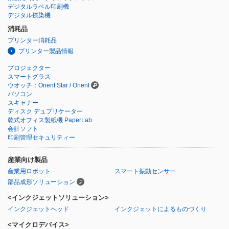
デジタルラベル印刷機
デジタル捺染機
消耗品
プリンター消耗品
プリンター製品情報
プロジェクター
スマートグラス
ウオッチ：Orient Star / Orient
パソコン
スキャナー
ディスク デュプリケーター
乾式オフィス製紙機 PaperLab
会計ソフト
印刷管理セキュリティー
産業向け製品
産業用ロボット
スマート振動センサー
部品成形ソリューション
<インクジェットソリューション>
インクジェットヘッド
インクジェットによるものづくり
<マイクロデバイス>