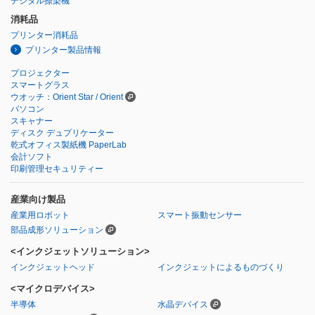
デジタル捺染機
消耗品
プリンター消耗品
プリンター製品情報
プロジェクター
スマートグラス
ウオッチ：Orient Star / Orient
パソコン
スキャナー
ディスク デュプリケーター
乾式オフィス製紙機 PaperLab
会計ソフト
印刷管理セキュリティー
産業向け製品
産業用ロボット
スマート振動センサー
部品成形ソリューション
<インクジェットソリューション>
インクジェットヘッド
インクジェットによるものづくり
<マイクロデバイス>
半導体
水晶デバイス