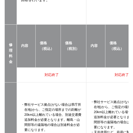
価格
価格
価格
修
内容
内容
（税込）
（税別）
（税込）
理
料
金
対応終了
対応終了
・弊社サービス拠点(がない
・弊社サービス拠点(がない場合は県庁所
在地)から、ご指定の場所
在地)から、ご指定の場所までの距離が
20km以上離れている場合
20km以上離れている場合、別途交通費
追加料金が必要となりま
追加料金が必要となります。離島・山
間部等の遠隔地の場合は
間部等の遠隔地の場合は別途料金が必
要になります。
要になります。
・天吊使用など、容易に製品