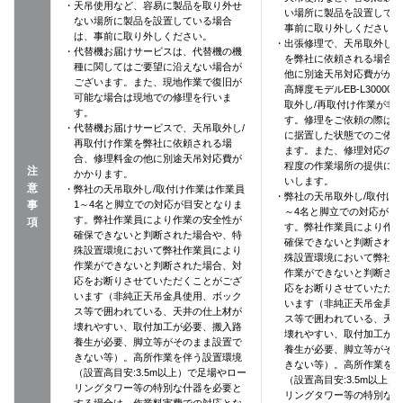
・天吊使用など、容易に製品を取り外せ
い場所に製品を設置して
ない場所に製品を設置している場合
事前に取り外しください
は、事前に取り外しください。
・出張修理で、天吊取外し/
・代替機お届けサービスは、代替機の機
を弊社に依頼される場合
種に関してはご要望に沿えない場合が
他に別途天吊対応費がか
ございます。また、現地作業で復旧が
高輝度モデルEB-L3000
可能な場合は現地での修理を行いま
取外し/再取付け作業が非
す。
す。修理をご依頼の際は
・代替機お届けサービスで、天吊取外し/
に据置した状態でのご依
再取付け作業を弊社に依頼される場
ます。また、修理対応の際に
合、修理料金の他に別途天吊対応費が
程度の作業場所の提供に
注
かかります。
いします。
意
・弊社の天吊取外し/取付け作業は作業員
・弊社の天吊取外し/取付け
事
1～4名と脚立での対応が目安となりま
～4名と脚立での対応が目
す。弊社作業員により作業の安全性が
項
す。弊社作業員により作
確保できないと判断された場合や、特
確保できないと判断され
殊設置環境において弊社作業員により
殊設置環境において弊社
作業ができないと判断された場合、対
作業ができないと判断さ
応をお断りさせていただくことがござ
応をお断りさせていただ
います（非純正天吊金具使用、ボック
います（非純正天吊金具
ス等で囲われている、天井の仕上材が
ス等で囲われている、天
壊れやすい、取付加工が必要、搬入路
壊れやすい、取付加工が
養生が必要、脚立等がそのまま設置で
養生が必要、脚立等がそ
きない等）。高所作業を伴う設置環境
きない等）。高所作業を
（設置高目安:3.5m以上）で足場やロー
（設置高目安:3.5m以上
リングタワー等の特別な什器を必要と
リングタワー等の特別な
する場合は、作業料実費での対応とな