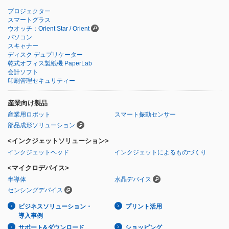
プロジェクター
スマートグラス
ウオッチ：Orient Star / Orient
パソコン
スキャナー
ディスク デュプリケーター
乾式オフィス製紙機 PaperLab
会計ソフト
印刷管理セキュリティー
産業向け製品
産業用ロボット
スマート振動センサー
部品成形ソリューション
<インクジェットソリューション>
インクジェットヘッド
インクジェットによるものづくり
<マイクロデバイス>
半導体
水晶デバイス
センシングデバイス
ビジネスソリューション・
プリント活用
導入事例
サポート&ダウンロード
ショッピング