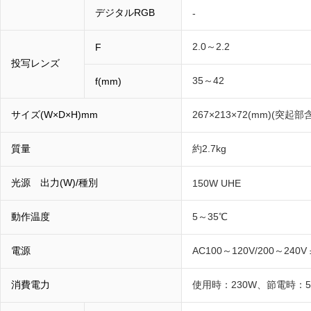
デジタルRGB
-
2.0～2.2
F
投写レンズ
35～42
f(mm)
サイズ(W×D×H)mm
267×213×72(mm)(突起部
質量
約2.7kg
光源 出力(W)/種別
150W UHE
動作温度
5～35℃
電源
AC100～120V/200～240V
消費電力
使用時：230W、節電時：