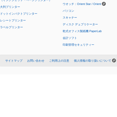
（インクジェット・ページプリンター）
ウオッチ：Orient Star / Orient
大判プリンター
パソコン
ドットインパクトプリンター
スキャナー
レシートプリンター
ディスク デュプリケーター
ラベルプリンター
乾式オフィス製紙機 PaperLab
会計ソフト
印刷管理セキュリティー
サイトマップ
お問い合わせ
ご利用上の注意
個人情報の取り扱いについて