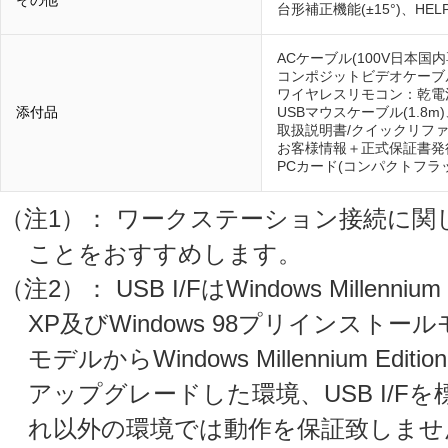
その他
台形補正機能(±15°)、H
ACケーブル(100V日本国内専用
コンポジットビデオケーブル(1
ワイヤレスリモコン：乾電池(単
添付品
USBマウスケーブル(1.8
取扱説明書/クイックリフ
お客様情報＋正式保証書発
PCカード(コンパクトフラ
（注1）： ワークステーション接続に
ことをおすすめします。
（注2）： USB I/FはWindows Millennium E
XP及びWindows 98プリインストー
モデルからWindows Millennium Edition
アップグレードした環境、USB I/Fを標
れ以外の環境では動作を保証致しません。