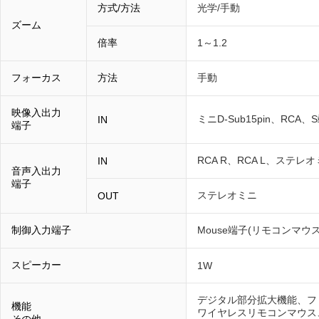
方式/方法
光学/手動
ズーム
倍率
1～1.2
フォーカス
方法
手動
映像入出力
ミニD-Sub15pin、RCA、
IN
端子
RCA R、RCA L、ステレ
IN
音声入出力
端子
ステレオミニ
OUT
制御入力端子
Mouse端子(リモコンマウ
スピーカー
1W
デジタル部分拡大機能、フリ
機能
ワイヤレスリモコンマウス