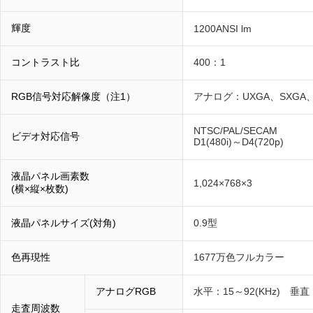
輝度
1200ANSI lm
コントラスト比
400：1
RGB信号対応解像度（注1）
アナログ：UXGA、SXGA、
NTSC/PAL/SECAM
ビデオ対応信号
D1(480i)～D4(720p)
液晶パネル画素数
1,024×768×3
(横×縦×枚数)
液晶パネルサイズ(対角)
0.9型
色再現性
1677万色フルカラー
アナログRGB
水平：15～92(KHz) 垂直：
走査周波数