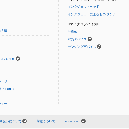
インクジェットヘッド
インクジェットによるものづくり
<マイクロデバイス>
品情報
半導体
水晶デバイス
センシングデバイス
 / Orient
ケーター
aperLab
ティー
り扱いについて
商標について
epson.com