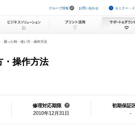
グループ情報
お問い合わせ
セミナー・イ
ナ
ビ
ゲ
ー
シ
ョ
ン
困った時・使い方・操作方法
を
ス
キ
方・操作方法
ッ
プ
修理対応期限
初期保証
2010年12月31日
-