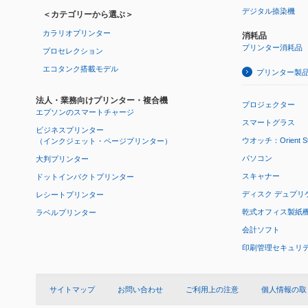
デジタル捺染機
＜カテゴリーから選ぶ＞
カラリオプリンター
消耗品
プリンター消耗品
プロセレクション
エコタンク搭載モデル
プリンター製
法人・業務向けプリンター・複合機
プロジェクター
エプソンのスマートチャージ
スマートグラス
ビジネスプリンター
ウオッチ：Orient Star
（インクジェット・ページプリンター）
パソコン
大判プリンター
スキャナー
ドットインパクトプリンター
ディスク デュプリ
レシートプリンター
乾式オフィス製紙機 P
ラベルプリンター
会計ソフト
印刷管理セキュリ
サイトマップ
お問い合わせ
ご利用上の注意
個人情報の取