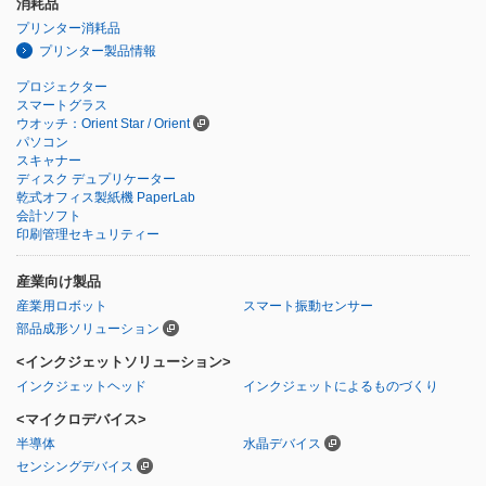
消耗品
プリンター消耗品
プリンター製品情報
プロジェクター
スマートグラス
ウオッチ：Orient Star / Orient
パソコン
スキャナー
ディスク デュプリケーター
乾式オフィス製紙機 PaperLab
会計ソフト
印刷管理セキュリティー
産業向け製品
産業用ロボット
スマート振動センサー
部品成形ソリューション
<インクジェットソリューション>
インクジェットヘッド
インクジェットによるものづくり
<マイクロデバイス>
半導体
水晶デバイス
センシングデバイス